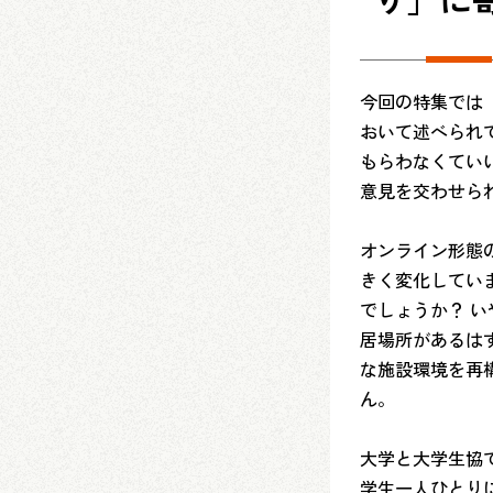
今回の特集では
おいて述べられ
もらわなくてい
意見を交わせら
オンライン形態
きく変化してい
でしょうか？ 
居場所があるは
な施設環境を再
ん。
大学と大学生協
学生一人ひとり