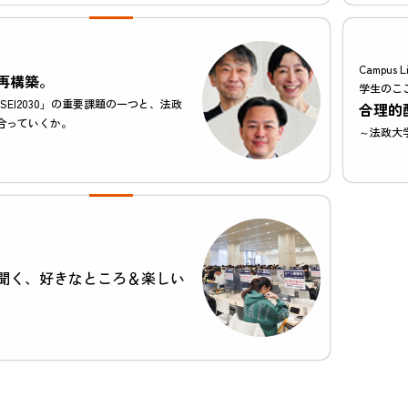
Campus L
再構築。
学生のこ
SEI2030」の重要課題の一つと、法政
合理的
合っていくか。
～法政大
聞く、好きなところ＆楽しい