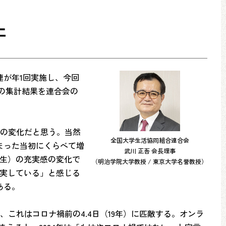
上
連が年1回実施し、今回
分の集計結果を連合会の
活の変化だと思う。当然
全国大学生活協同組合連合会
まった当初にくらべて増
武川 正吾 会長理事
業生）の充実感の変化で
（明治学院大学教授 / 東京大学名誉教授）
充実している」と感じる
ある。
、これはコロナ禍前の4.4日（19年）に匹敵する。オンラ