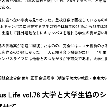
占めた20年、21年の登校日数が2.0日、2.8日であったことを
である。
純に喜べない事実も見つかった。登校日数は回復しているもの
キャンパスに滞在する学生の割合は19年の26.1%から23年は21.
に出席して課外活動なしにキャンパスを離れる学生の姿が思い
協の供給高が急速に回復したものの、完全にはコロナ禍前の水
人を作るのが難しかった」「人と知り合う機会がない」「1年生
ャンパスライフには他者とのつながりが不可欠である。大学生
組合連合会 武川 正吾 会長理事（明治学院大学教授 / 東京大
pus Life vol.78 大学と大
寄せて