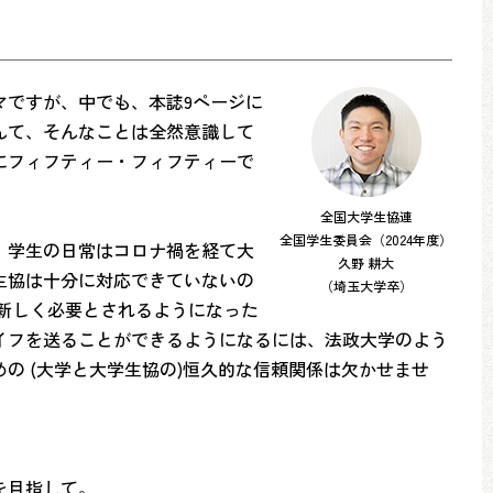
マですが、中でも、本誌9ページに
んて、そんなことは全然意識して
にフィフティー・フィフティーで
全国大学生協連
全国学生委員会（2024年度）
、学生の日常はコロナ禍を経て大
久野 耕大
生協は十分に対応できていないの
（埼玉大学卒）
新しく必要とされるようになった
イフを送ることができるようになるには、法政大学のよう
の (大学と大学生協の)恒久的な信頼関係は欠かせませ
を目指して。