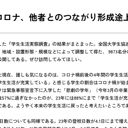
コロナ、他者とのつながり形成途
施した『学生生活実態調査』の結果がまとまった。全国大学生協
。地域・設置形態・規模などによって調整して得た、 9873名
公開してある。ぜひ訪問してみてほしい。
た現在、誰しも気になるのは、コロナ禍前後の4年間の学生生
学生生活が充実している」と感じる学生の割合はコロナ禍が始
きは緊急事態宣言下に入学した「悲劇の学年」（今年3月の卒
は57%に過ぎなかったのが、23年には88%にまで「学生生活が
である。ようやく本来の学生生活に戻ったと考えたいところで
日数についても同様である。23年の登校日数が4.1日にまで増え