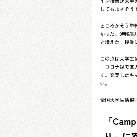
イン授業が大半を
してもよさそう
ところがそう単
かった。9時間以上
と増えた。授業
この点は大学生
「コロナ禍で友
く。充実したキ
い。
全国大学生活協同
「Cam
り」に