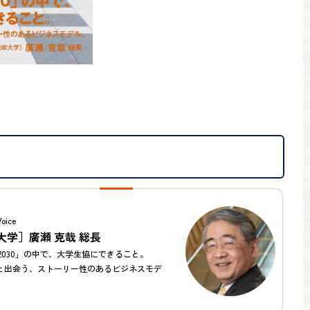
Voice
大学］廣瀬 克哉 総長
I 2030」の中で、大学生協にできること。
と出会う、ストーリー性のあるビジネスモデ