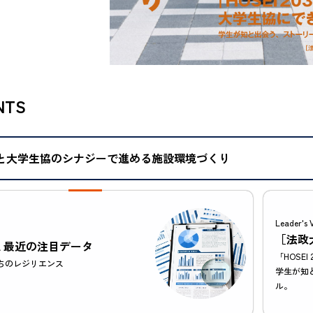
NTS
と大学生協のシナジーで進める施設環境づくり
Leader's 
［法政
a
最近の注目データ
「HOSE
ちのレジリエンス
学生が知
ル。