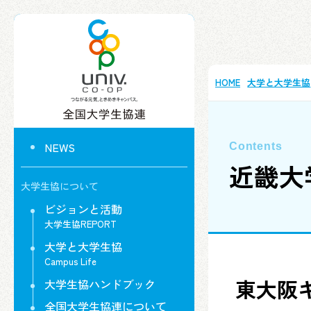
HOME
大学と大学生協
NEWS
近畿大
大学生協について
ビジョンと活動
大学生協REPORT
大学と大学生協
Campus Life
東大阪キ
大学生協ハンドブック
全国大学生協連について