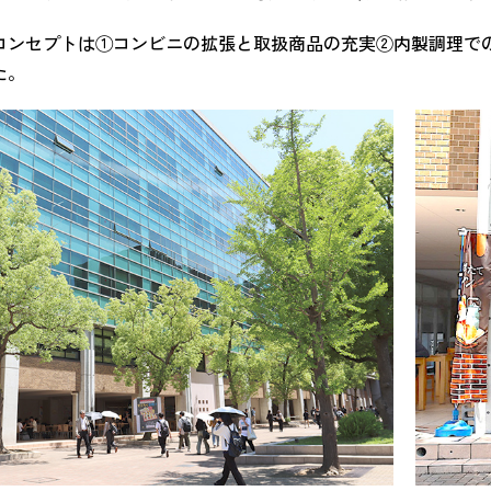
コンセプトは①コンビニの拡張と取扱商品の充実②内製調理で
た。