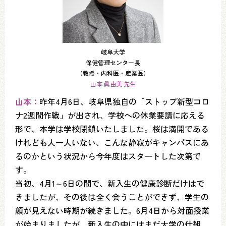
岐阜大学
保健管理センター長
（教授・内科医・産業医）
山本 眞由美 先生
山本：
昨年4月6日、岐阜県独自の「ストップ新型コロ
ナ2週間作戦」が出され、学校への休業要請に応える
形で、本学は学校閉鎖いたしました。桜は満開である
けれども人一人いない、こんな静寂がキャンパスにあ
るのかという状況から今年度はスタートした次第で
す。
当初、4月1～6日の間で、新入生の健康診断だけはで
きましたが、その後は全く会うことができず、学生の
顔が見えない時期が続きました。6月4日から対面授業
が始まりましたが、新入生の中にはまだ大学の仕組