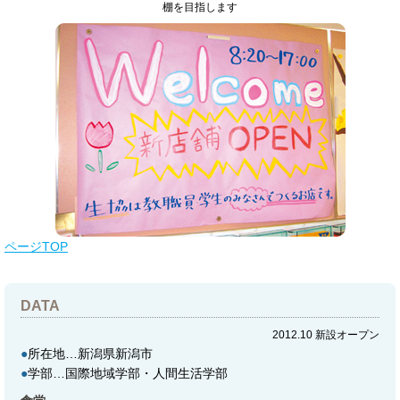
棚を目指します
ページTOP
DATA
2012.10 新設オープン
●
所在地…新潟県新潟市
●
学部…国際地域学部・人間生活学部