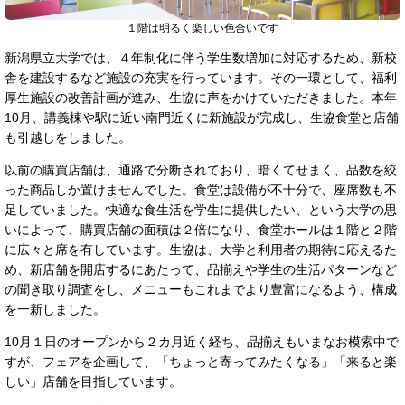
１階は明るく楽しい色合いです
新潟県立大学では、４年制化に伴う学生数増加に対応するため、新校
舎を建設するなど施設の充実を行っています。その一環として、福利
厚生施設の改善計画が進み、生協に声をかけていただきました。本年
10月、講義棟や駅に近い南門近くに新施設が完成し、生協食堂と店舗
も引越しをしました。
以前の購買店舗は、通路で分断されており、暗くてせまく、品数を絞
った商品しか置けませんでした。食堂は設備が不十分で、座席数も不
足していました。快適な食生活を学生に提供したい、という大学の思
いによって、購買店舗の面積は２倍になり、食堂ホールは１階と２階
に広々と席を有しています。生協は、大学と利用者の期待に応えるた
め、新店舗を開店するにあたって、品揃えや学生の生活パターンなど
の聞き取り調査をし、メニューもこれまでより豊富になるよう、構成
を一新しました。
10月１日のオープンから２カ月近く経ち、品揃えもいまなお模索中で
すが、フェアを企画して、「ちょっと寄ってみたくなる」「来ると楽
しい」店舗を目指しています。