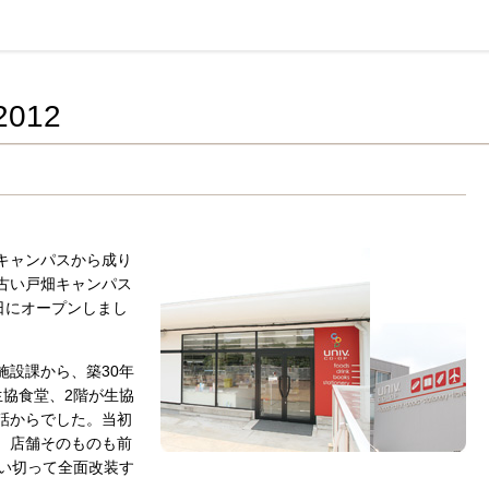
活協同組合連合会
012
キャンパスから成り
古い戸畑キャンパス
日にオープンしまし
施設課から、築30年
生協食堂、2階が生協
話からでした。当初
、店舗そのものも前
思い切って全面改装す