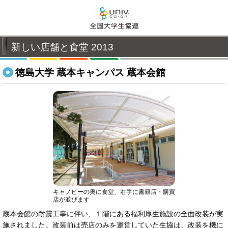
全国大学生活協同組合連
新しい店舗と食堂 2013
徳島大学 蔵本キャンパス 蔵本会館
キャノピーの奥に食堂、右手に書籍店・購買
店が並びます
蔵本会館の耐震工事に伴い、１階にある福利厚生施設の全面改装が実
施されました。改装前は売店のみを運営していた生協は、改装を機に