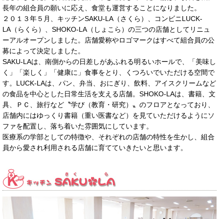
長年の組合員の願いに応え、食堂も運営することになりました。
２０１３年５月、キッチンSAKU-LA（さくら）、コンビニLUCK-
LA（らくら）、SHOKO-LA（しょこら）の三つの店舗としてリニュ
ーアルオープンしました。店舗愛称やロゴマークはすべて組合員の公
募によって決定しました。
SAKU-LAは、南側からの日差しがあふれる明るいホールで、「美味し
く」「楽しく」「健康に」食事をとり、くつろいでいただける空間で
す。LUCK-LAは、パン、弁当、おにぎり、飲料、アイスクリームなど
の食品を中心とした日常生活を支える店舗。SHOKO-LAは、書籍、文
具、ＰＣ、旅行など〝学び（教育・研究）〟のフロアとなっており、
店舗内にはゆっくり書籍（重い医書など）を見ていただけるようにソ
ファを配置し、落ち着いた雰囲気にしています。
医療系の学部としての特徴や、それぞれの店舗の特性を生かし、組合
員から愛され利用される店舗に育てていきたいと思います。