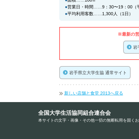
●
面積……100㎡
●
営業日・時間……9：30〜19：00（平
●
平均利用客数……1,300人（1日）
※最新の
岩
岩手県立大学生協 通常サイト
新しい店舗と食堂 2013へ戻る
全国大学生活協同組合連合会
本サイトの文字・画像・その他一切の無断転用を固くお