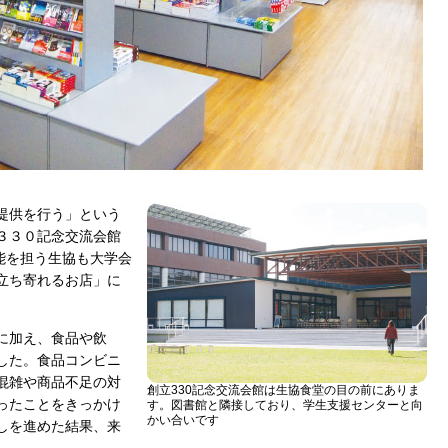
提供を行う」という
３３０記念交流会館
利機能を担う生協も大学会
立ち寄れるお店」に
に加え、食品や飲
した。食品コンビニ
混雑や商品不足の対
創立330記念交流会館は生協食堂の目の前にありま
ったことをきっかけ
す。図書館と隣接しており、学生支援センターと向
かい合いです
しを進めた結果、来