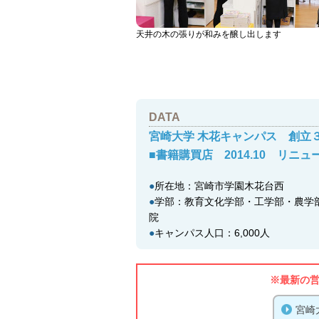
天井の木の張りが和みを醸し出します
DATA
宮崎大学 木花キャンパス 創立
■書籍購買店 2014.10 リニ
●
所在地：宮崎市学園木花台西
●
学部：教育文化学部・工学部・農学
院
●
キャンパス人口：6,000人
※最新の
宮崎