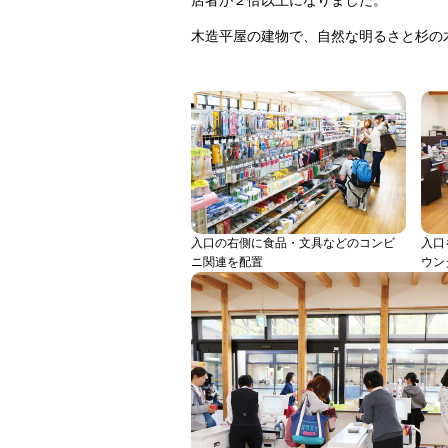
店者が２倍以上になりました。
木造平屋の建物で、自然な明るさと杉の
入口の右側に食品・文具などのコンビ
入口
ニ関連を配置
ウン