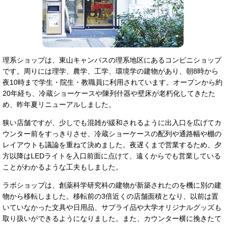
理系ショップは、東山キャンパスの理系地区にあるコンビニショップ
です。周りには理学、農学、工学、環境学の建物があり、朝8時から
夜10時まで学生・院生・教職員に利用されています。オープンから約
20年経ち、冷蔵ショーケースや陳列什器や壁床が老朽化してきたた
め、昨年夏リニューアルしました。
狭い店舗ですが、少しでも混雑が緩和されるように出入口を広げてカ
ウンター前をすっきりさせ、冷蔵ショーケースの配列や通路幅や棚の
レイアウトも議論を重ねて決めました。夜遅くまで営業するため、夕
方以降はLEDライトを入口前面に点けて、遠くからでも営業している
ことがわかるような工夫もしました。
ラボショップは、創薬科学研究科の建物が新築されたのを機に別の建
物から移転しました。移転前の3倍近くの店舗面積となり、以前は置
いていなかった文具や日用品、サプライ品や大学オリジナルグッズも
取り扱いができるようになりました。また、カウンター横に挽きたて