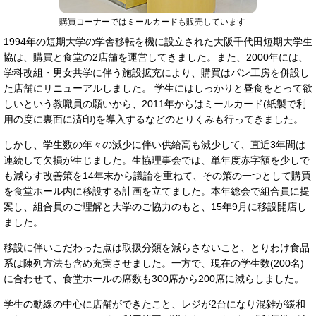
購買コーナーではミールカードも販売しています
1994年の短期大学の学舎移転を機に設立された大阪千代田短期大学生
協は、購買と食堂の2店舗を運営してきました。また、2000年には、
学科改組・男女共学に伴う施設拡充により、購買はパン工房を併設し
た店舗にリニューアルしました。 学生にはしっかりと昼食をとって欲
しいという教職員の願いから、2011年からはミールカード(紙製で利
用の度に裏面に済印)を導入するなどのとりくみも行ってきました。
しかし、学生数の年々の減少に伴い供給高も減少して、直近3年間は
連続して欠損が生じました。生協理事会では、単年度赤字額を少しで
も減らす改善策を14年末から議論を重ねて、その策の一つとして購買
を食堂ホール内に移設する計画を立てました。本年総会で組合員に提
案し、組合員のご理解と大学のご協力のもと、15年9月に移設開店し
ました。
移設に伴いこだわった点は取扱分類を減らさないこと、とりわけ食品
系は陳列方法も含め充実させました。一方で、現在の学生数(200名)
に合わせて、食堂ホールの席数も300席から200席に減らしました。
学生の動線の中心に店舗ができたこと、レジが2台になり混雑が緩和