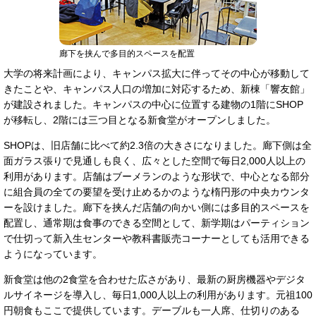
廊下を挟んで多目的スペースを配置
大学の将来計画により、キャンパス拡大に伴ってその中心が移動して
きたことや、キャンパス人口の増加に対応するため、新棟「響友館」
が建設されました。キャンパスの中心に位置する建物の1階にSHOP
が移転し、2階には三つ目となる新食堂がオープンしました。
SHOPは、旧店舗に比べて約2.3倍の大きさになりました。廊下側は全
面ガラス張りで見通しも良く、広々とした空間で毎日2,000人以上の
利用があります。店舗はブーメランのような形状で、中心となる部分
に組合員の全ての要望を受け止めるかのような楕円形の中央カウンタ
ーを設けました。廊下を挟んだ店舗の向かい側には多目的スペースを
配置し、通常期は食事のできる空間として、新学期はパーティション
で仕切って新入生センターや教科書販売コーナーとしても活用できる
ようになっています。
新食堂は他の2食堂を合わせた広さがあり、最新の厨房機器やデジタ
ルサイネージを導入し、毎日1,000人以上の利用があります。元祖100
円朝食もここで提供しています。デーブルも一人席、仕切りのある