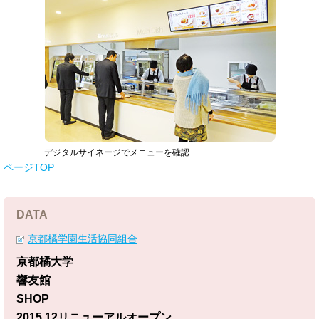
デジタルサイネージでメニューを確認
ページTOP
DATA
京都橘学園生活協同組合
京都橘大学
響友館
SHOP
2015.12リニューアルオープン