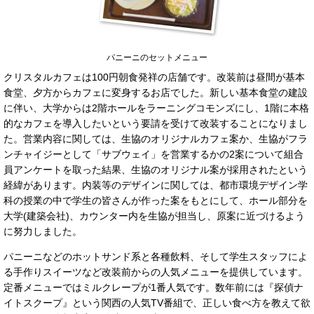
パニーニのセットメニュー
クリスタルカフェは100円朝食発祥の店舗です。改装前は昼間が基本
食堂、夕方からカフェに変身するお店でした。新しい基本食堂の建設
に伴い、大学からは2階ホールをラーニングコモンズにし、1階に本格
的なカフェを導入したいという要請を受けて改装することになりまし
た。営業内容に関しては、生協のオリジナルカフェ案か、生協がフラ
ンチャイジーとして「サブウェイ」を営業するかの2案について組合
員アンケートを取った結果、生協のオリジナル案が採用されたという
経緯があります。内装等のデザインに関しては、都市環境デザイン学
科の授業の中で学生の皆さんが作った案をもとにして、ホール部分を
大学(建築会社)、カウンター内を生協が担当し、原案に近づけるよう
に努力しました。
パニーニなどのホットサンド系と各種飲料、そして学生スタッフによ
る手作りスイーツなど改装前からの人気メニューを提供しています。
定番メニューではミルクレープが1番人気です。数年前には『探偵ナ
イトスクープ』という関西の人気TV番組で、正しい食べ方を教えて欲