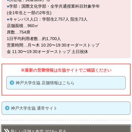
●
学部：国際文化学部・全学共通授業科目対象学年
(全1年生と一部の2年生)
●
キャンパス人口：学部生2,757人 院生73人
店舗面積…960㎡
席数…754席
1日平均利用者数…約1,700人
営業時間…月〜木 10:20〜19:30オーダーストップ
金 11:30〜19:30オーダーストップ 土日祝休
※最新の営業情報は生協サイトでご確認ください
神戸大学生協 店舗情報はこちら
神戸大学生協 通常サイト
新しい店舗と食堂 2016へ戻る