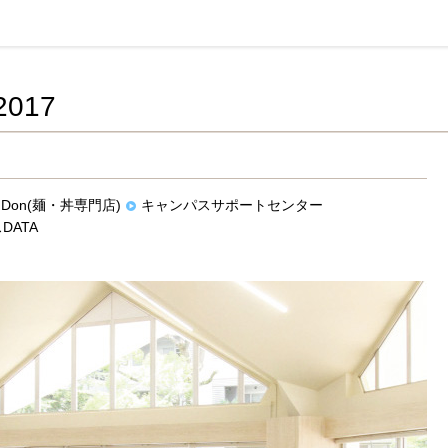
活協同組合連合会
017
nDon(麺・丼専門店)
キャンパスサポートセンター
DATA