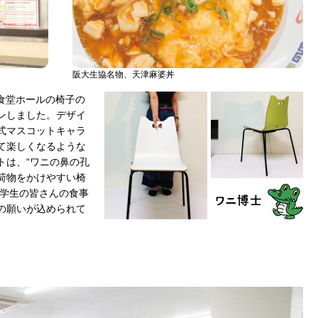
阪大生協名物、天津麻婆丼
ール食堂ホールの椅子の
ンしました。デザイ
式マスコットキャラ
て楽しくなるような
トは、“ワニの鼻の孔
荷物をかけやすい椅
た。学生の皆さんの食事
の願いが込められて