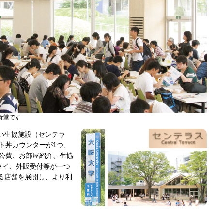
食堂です
い生協施設（センテラ
ト丼カウンターが1つ、
、公費、お部屋紹介、生協
ライ、外販受付等が一つ
る店舗を展開し、より利