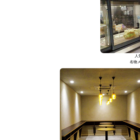
人
名物メ