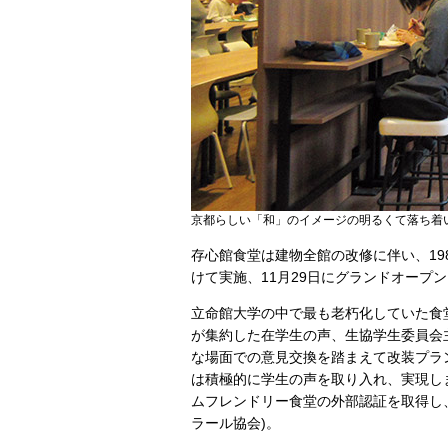
京都らしい「和」のイメージの明るくて落ち着
存心館食堂は建物全館の改修に伴い、198
けて実施、11月29日にグランドオープ
立命館大学の中で最も老朽化していた食
が集約した在学生の声、生協学生委員会
な場面での意見交換を踏まえて改装プラ
は積極的に学生の声を取り入れ、実現しまし
ムフレンドリー食堂の外部認証を取得し、幅
ラール協会)。