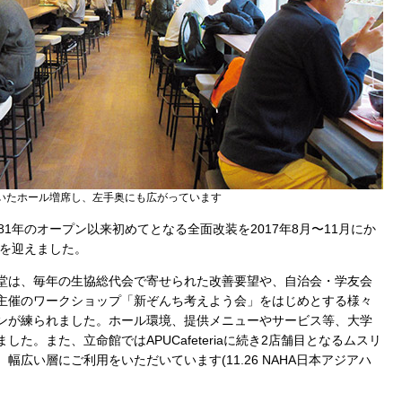
いたホール増席し、左手奥にも広がっています
1年のオープン以来初めてとなる全面改装を2017年8月〜11月にか
ンを迎えました。
堂は、毎年の生協総代会で寄せられた改善要望や、自治会・学友会
主催のワークショップ「新ぞんち考えよう会」をはじめとする様々
ンが練られました。ホール環境、提供メニューやサービス等、大学
た。また、立命館ではAPUCafeteriaに続き2店舗目となるムスリ
広い層にご利用をいただいています(11.26 NAHA日本アジアハ