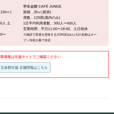
学生会館 CAFÉ JUNGE
150㎡)
面積…35㎡(厨房)
席数…129席(屋内のみ)
0人 土
1日平均利用者数…300人〜400人
営業時間…平日11:00〜18:00、土日祝休
00〜
※独語で若者を意味するJUNGE(ゆんげ)の名称はオー
プン当初公募で決定
営業情報は生協サイトでご確認ください
立命館生協 店舗情報はこちら