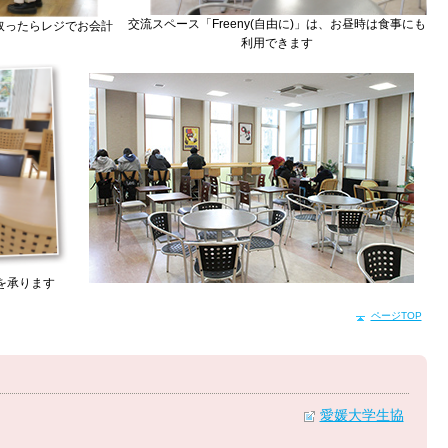
交流スペース「Freeny(自由に)」は、お昼時は食事にも
取ったらレジでお会計
利用できます
を承ります
ページTOP
愛媛大学生協