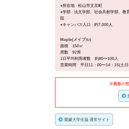
●
所在地 : 松山市文京町
●
学部 : 法文学部、社会共創学部、
院
●
キャンパス人口 : 約7,000人
Maple(メイプル)
面積 150㎡
席数 92席
1日平均利用者数 約80〜100人
営業時間 平日11：00〜14：15(土日
※最新の
愛媛大学生協 通常サイト