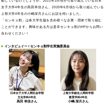
動しているのでしょうか。2022年3月頃から取り組んでいる日本
女子大学4年生の髙田幸佳さん、2020年6月頃から取り組んでいる
上智大学4年生の小嶋深月さんにお話を伺いました。
「センキョ割」は各大学生協を含め様々な企業・団体で取り組む
ことができます。興味がある方は是非センキョ割のHPからお問い
合わせください！
インタビュイー / センキョ割学生実施委員会
日本女子大学人間社会学部
上智大学総合人間科学部
文化学科4年生
教育学科4年生
髙田 幸佳さん
小嶋 深月さん