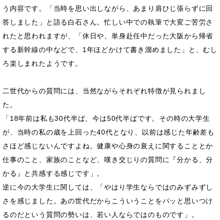
う内容です。「当時を思い出しながら、あまり肩ひじ張らずに回
答しました」と語る白石さん。忙しい中での執筆で大変ご苦労さ
れたと思われますが、「休日や、単身赴任中だった大阪から帰省
する新幹線の中などで、1年ほどかけて書き溜めました」と、むし
ろ楽しまれたようです。
二世代からの質問には、当然ながらそれぞれ特徴が見られまし
た。
「18年前は私も30代半ば、今は50代半ばです。その時の大学生
が、当時の私の歳を上回った40代となり、以前は感じた年齢差も
さほど感じないんですよね。健康や心身の衰えに関することとか
仕事のこと、家族のことなど、嘆き交じりの質問に『分かる、分
かる』と共感する感じです」。
逆に今の大学生に関しては、「やはり学生ならではのみずみずし
さを感じました。あの世代だからこういうことをパッと思いつけ
るのだという質問の勢いは、若い人ならではのものです」。