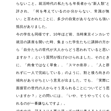
らないこと。就活時代の私たちも年長者から“新人類”と
評され、「何を考えているのか分からない、常識が無
い」と言われたことに、多少の自覚がありながらも強い
抵抗がありました。
今の学生も同様です。10年ほど前、当時東京インカレで
就活の講座を開いた時、集まった学生たちに講師の方か
ら「自分たちの世代が大人からどう思われていると思い
ますか？」という質問が投げかけられました。そのとき
に、「肉食ではなく草食」、「スマホ依存」、「人と群
れずに一人で完結している」のように、割と後ろ向きの
傾向がありがちという意見が出ました。でも、「実際に
面接官の世代の人からそう見られることについてどう思
いますか？」との問いには、「いや、そうやってくくら
れるのが一番嫌なんですよ」。
ですので、語るよりも寄り添って一緒に考えるようにす