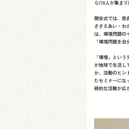
ら170人が集ま
開会式では、奈
ささえあい・わ
は、環境問題の
「環境問題を自
「環境」という
が地球で生活し
か、活動のヒン
たセミナーにな
続的な活動が広