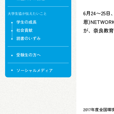
6月24〜25
大学生協が伝えたいこと
恩)NETWO
学生の成長
が、奈良教育
社会貢献
読書のいずみ
受験生の方へ
ソーシャルメディア
2017年度全