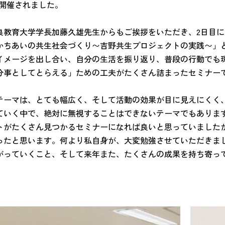
り開催されました。
良教育大学学長加藤久雄先生からもご挨拶をいただき、2日目
かちあいの共生社会づくり〜吉野共生プロジェクトの実践〜」
イメージを出し合い、自分の生活を振り返り、普段の行動でも
分事としてとらえる」ための工夫がたくさん詰まったセミナー
テーマは、とても幅広く、そして活動の効果が目に見えにくく
ていく中で、絶対に無視することはできないテーマでもありま
トがたくさん見つかるセミナーになれば良いと思っていました
ったと思います。何より私自身が、大変勉強させていただきま
がっていくこと、そして来年また、たくさんの成果を持ち寄っ