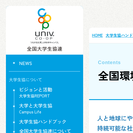
HOME
大学生協ハンド
NEWS
全国環
大学生協について
ビジョンと活動
大学生協REPORT
大学と大学生協
Campus Life
人と地球にや
大学生協ハンドブック
持続可能な社
全国大学生協連について