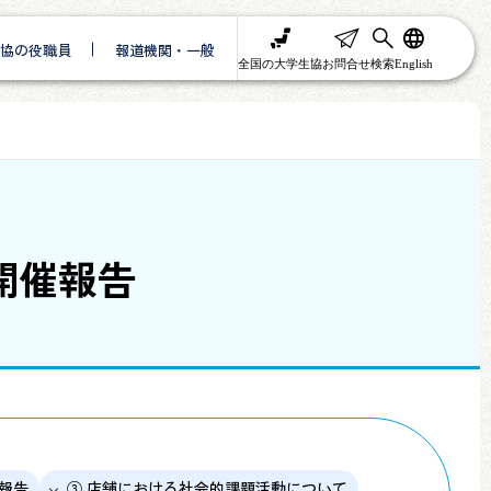
協の役職員
報道機関・一般
全国の大学生協
お問合せ
検索
English
 開催報告
報告
③ 店舗における社会的課題活動について