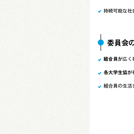
持続可能な社
委員会
組合員が
広く
各大学生協が
組合員の生活