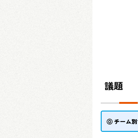
議題
⓪ チーム