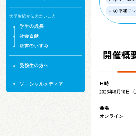
④ 平和に
大学生協が伝えたいこと
学生の成長
社会貢献
読書のいずみ
開催概
受験生の方へ
日時
ソーシャルメディア
2023年6月10日（土
会場
オンライン