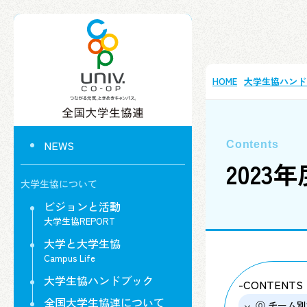
HOME
大学生協ハンド
NEWS
2023
大学生協について
ビジョンと活動
大学生協REPORT
大学と大学生協
Campus Life
大学生協ハンドブック
-CONTENTS
全国大学生協連について
⓪ チーム