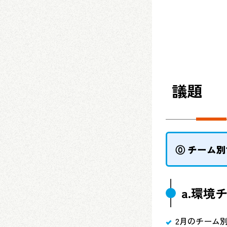
議題
⓪ チーム
a.環境
2月のチーム