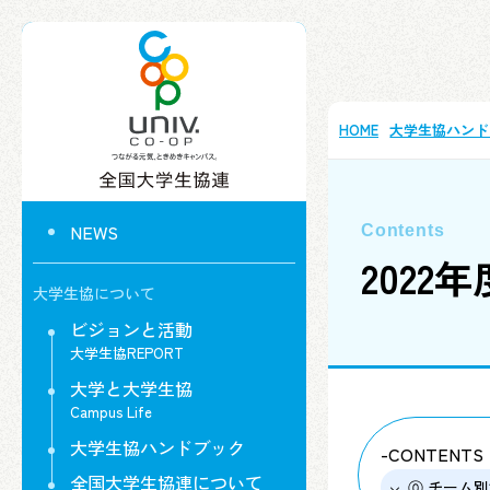
HOME
大学生協ハンド
NEWS
2022
大学生協について
ビジョンと活動
大学生協REPORT
大学と大学生協
Campus Life
大学生協ハンドブック
-CONTENTS
全国大学生協連について
⓪ チーム