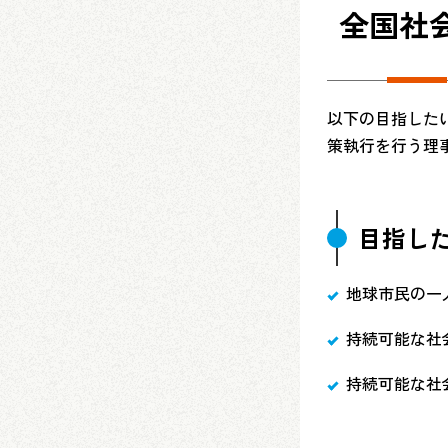
全国社
以下の目指した
策執行を行う理
目指し
地球市民の一
持続可能な社
持続可能な社