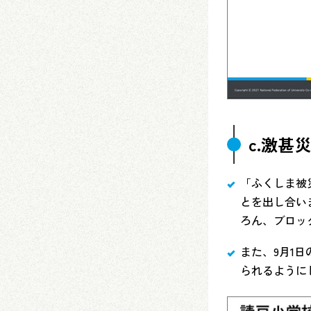
c.激甚
「ふくしま被
とを出し合い
ろん、ブロッ
また、9月1
られるように