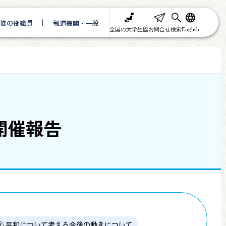
協の役職員
報道機関・一般
全国の大学生協
お問合せ
検索
English
 開催報告
③ 平和について考える今後の動きについて