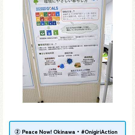
② Peace Now! Okinawa・#OnigiriAction