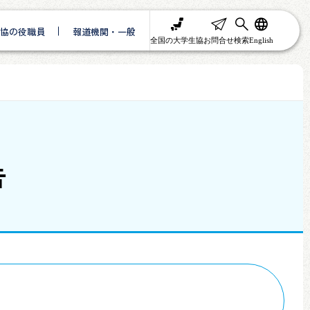
協の役職員
報道機関・一般
全国の大学生協
お問合せ
検索
English
告