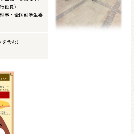
執行役員）
連理事・全国副学生委
ックを含む）