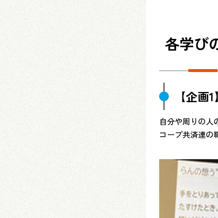
各学び
【企画
自分や周りの人
コープ共済連の