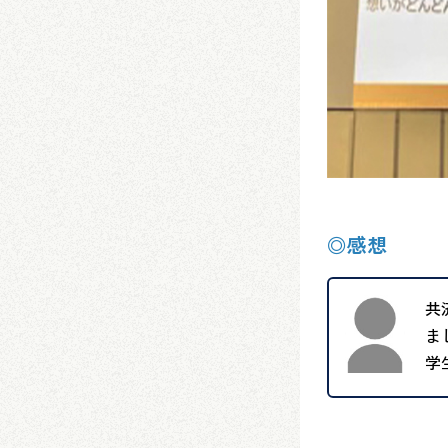
◎感想
共
ま
学