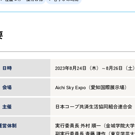
要
日時
2023年8月24日（木）～8月26日（土
会場
Aichi Sky Expo（愛知国際展示場）
主催
日本コープ共済生活協同組合連合会
運営体制
実行委員長 外村 順一（金城学院大
副実行委員長 斉藤 謙作（東京学芸