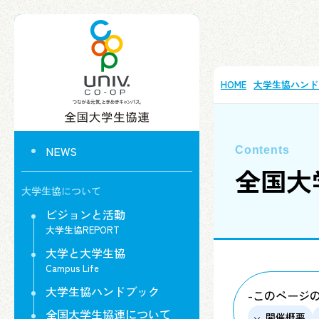
HOME
大学生協ハンド
NEWS
全国大
大学生協について
ビジョンと活動
大学生協REPORT
大学と大学生協
Campus Life
大学生協ハンドブック
-このページ
全国大学生協連について
開催概要