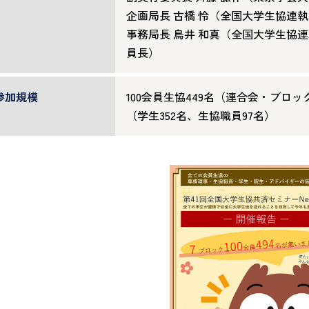
企画局長 古橋 怜（全国大学生協連
事務局長 鳥井 和真（全国大学生協
員長）
参加規模
100会員生協449名（連合会・ブロ
（学生352名、生協職員97名）