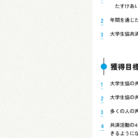
たすけあい
年間を通じ
大学生協共
獲得目
大学生協の
大学生協の
多くの人の
共済活動の
きるように