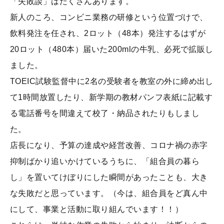
「失敗談」はたくさんあります。
新人のころ、コンビニ業務の研修という位置づけで、
飲料発注を任され、2ロット（48本）発注するはずが
20ロット（480本）届いた200mlの牛乳、必死で拡販し
ました。
TOEIC試験監督中に2名の受験者を教室の外に締め出し
て1時間放置したり、新学期の教材パンフ表紙に記載す
る電話番号を間違えて校了・納品されたりもしまし
た。
店長になり、予算の達成や経営改善、コロナ禍の赤字
抑制ばかり追いかけているうちに、「組合員の暮ら
し」を置いてけぼりにした瞬間があったことも、大き
な失敗だと思っています。（今は、組合員をど真ん中
にして、事業と活動に取り組んでいます！！）