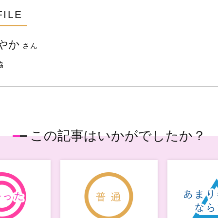
FILE
やか
さん
協
この記事はいかがでしたか？