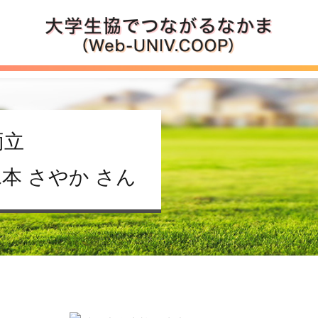
ロゴ
両立
本 さやか さん