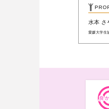
PRO
水本 さ
愛媛大学生