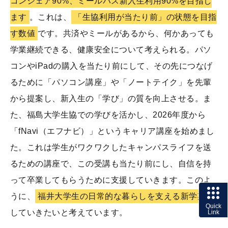
コンシェア90%、ミールパス新入生利用90%を目指し
ます
。これは、
「生協利用が当たり前」の状態を目指
す数値
です。共済やミールがあるから、何かあっても
学業継続できる、健康安全について考えられる。パソ
コンやiPadの購入を当たり前にして、その先につなげ
るために「パソコン講座」や「ノートテイク」を先輩
から提案し、新入生の「学び」の質を向上させる。ま
た、福島大学生協での学びを活かし、2026年度から
「fNavi（エフナビ）」というキャリア講座を始めまし
た。これは学生がワクワクしたキャンパスライフを送
るための講座で、この受講も当たり前にし、自信を持
って卒業してもらうために支援していきます。このよ
うに、
福井大学生の日常的な暮らしを支える新学期
に
していきたいと考えています。