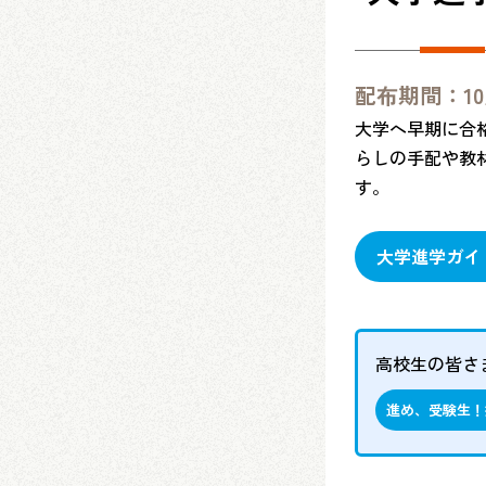
配布期間：10
大学へ早期に合
らしの手配や教
す。
大学進学ガイ
高校生の皆さ
進め、受験生！