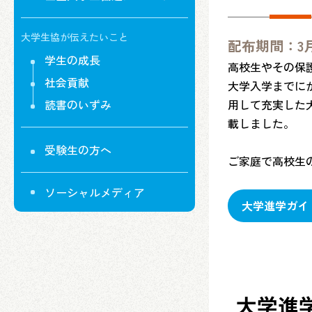
大学生協が伝えたいこと
配布期間：3月
学生の成長
高校生やその保
社会貢献
大学入学までに
読書のいずみ
用して充実した
載しました。
受験生の方へ
ご家庭で高校生
ソーシャルメディア
大学進学ガイ
大学進