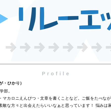
P r o f i l e
が・ひかり）
理学部。
・マカロニえんぴつ・文章を書くことなど。ご飯をたべながら
素敵な方々と出会えたらいいなぁと思っています！ 悩みは