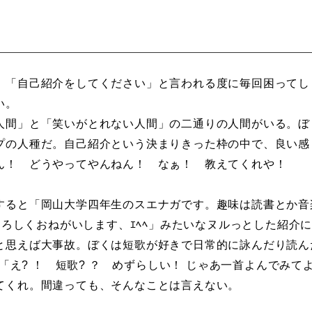
「自己紹介をしてください」と言われる度に毎回困ってし
い。
間」と「笑いがとれない人間」の二通りの人間がいる。ぼ
プの人種だ。自己紹介という決まりきった枠の中で、良い感
ん！ どうやってやんねん！ なぁ！ 教えてくれや！
ると「岡山大学四年生のスエナガです。趣味は読書とか音楽
ｲよろしくおねがいします、ｴﾍﾍ」みたいなヌルっとした紹介
思えば大事故。ぼくは短歌が好きで日常的に詠んだり読ん
。「え? ！ 短歌? ？ めずらしい！ じゃあ一首よんでみ
てくれ。間違っても、そんなことは言えない。