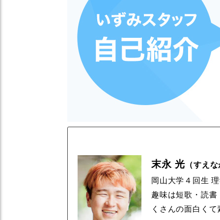
末永 光
（すえな
岡山大学４回生 
趣味は短歌・読書
くさんの面白くて