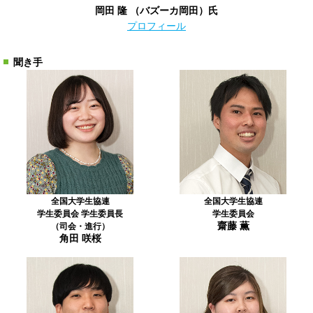
岡田 隆
（バズーカ岡田）
氏
プロフィール
聞き手
全国大学生協連
全国大学生協連
学生委員会 学生委員長
学生委員会
齋藤 薫
（司会・進行）
角田 咲桜