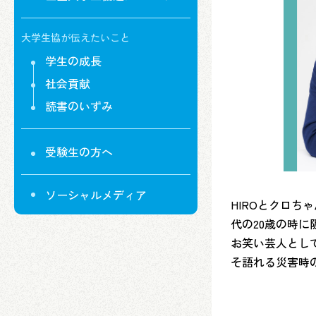
大学生協が伝えたいこと
学生の成長
社会貢献
読書のいずみ
受験生の方へ
ソーシャルメディア
HIROとクロ
代の20歳の時
お笑い芸人とし
そ語れる災害時