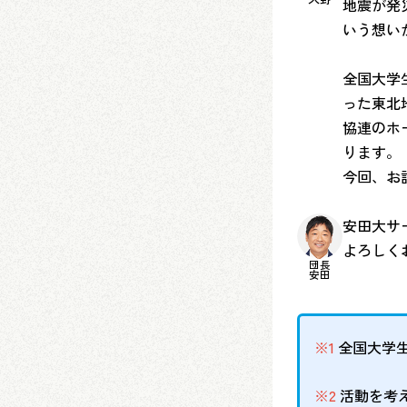
地震が発
いう想い
全国大学
った東北
協連のホ
ります。
今回、お
安田大サ
よろしく
団長
安田
※1
全国大学生
※2
活動を考