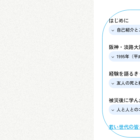
はじめに
自己紹介と
阪神・淡路大
1995年（平
経験を語るき
友人の死と
被災後に学ん
人と人との
若い世代の皆