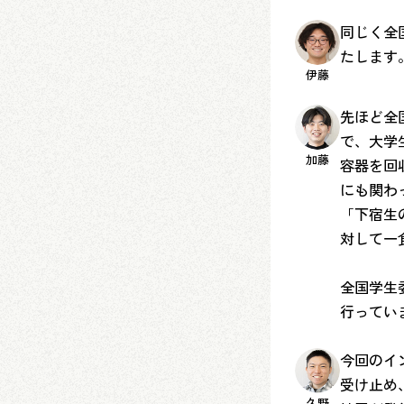
同じく全
たします
伊藤
先ほど全
で、大学
加藤
容器を回
にも関わ
「下宿生
対して一
全国学生
行ってい
今回のイ
受け止め
久野