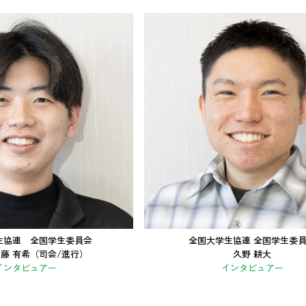
生協連 全国学生委員会
全国大学生協連 全国学生委
加藤 有希（司会/進行）
久野 耕大
インタビュアー
インタビュアー