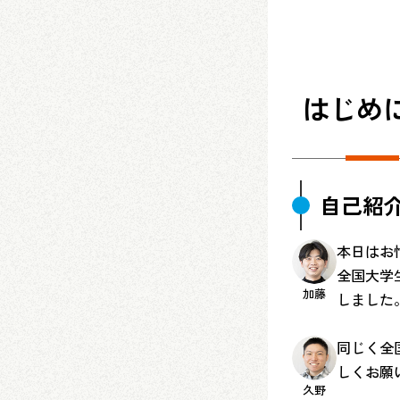
はじめ
自己紹
本日はお
全国大学
加藤
しました
同じく全
しくお願
久野