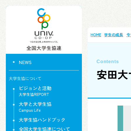
HOME
学生の成長
今
NEWS
安田大
大学生協について
ビジョンと活動
大学生協REPORT
大学と大学生協
Campus Life
大学生協ハンドブック
全国大学生協連について