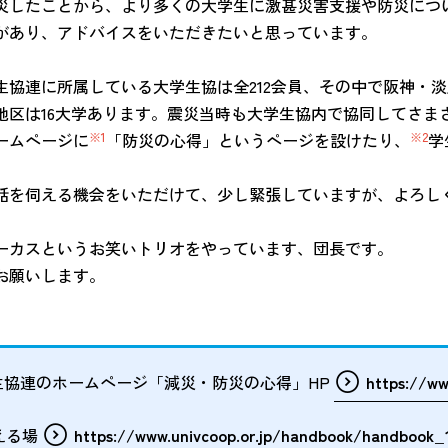
災したことから、より多くの大学生に激甚災害支援や防災につ
があり、アドバイスをいただきたいと思っています。
生協連に所属している大学生協は全212会員、その中で阪神・
地区は16大学あります。震災当時も大学生協内で協同してさま
ームページに
※1
「防災の心得」というページを設けたり、
※2
学
話を伺える機会をいただけて、少し緊張していますが、よろし
ーカスというお笑いトリオをやっています、団長です。
お願いします。
協連のホームページ「減災・防災の心得」HP
https://ww
える場
https://www.univcoop.or.jp/handbook/handbook_