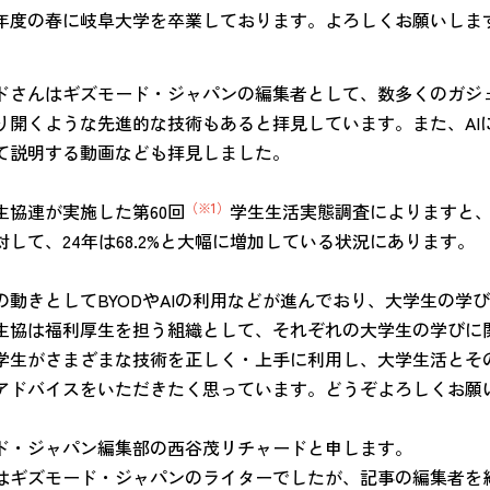
年度の春に岐阜大学を卒業しております。よろしくお願いしま
ドさんはギズモード・ジャパンの編集者として、数多くのガジ
り開くような先進的な技術もあると拝見しています。また、AI
て説明する動画なども拝見しました。
生協連が実施した第60回
（※1）
学生生活実態調査によりますと、生
対して、24年は68.2%と大幅に増加している状況にあります。
の動きとしてBYODやAIの利用などが進んでおり、大学生の
生協は福利厚生を担う組織として、それぞれの大学生の学びに
学生がさまざまな技術を正しく・上手に利用し、大学生活とそ
アドバイスをいただきたく思っています。どうぞよろしくお願
ド・ジャパン編集部の西谷茂リチャードと申します。
はギズモード・ジャパンのライターでしたが、記事の編集者を