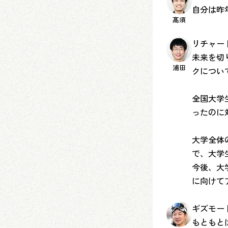
自分は昨
髙須
リチャー
未来を切
浦田
クについ
全国大学
ったのに
大学全体
で、大学
今後、大
に向けて
ギズモー
もともと