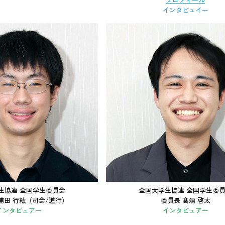
インタビュイー
生協連 全国学生委員会
全国大学生協連 全国学生委
浦田 行紘（司会/進行）
委員長 髙須 啓太
インタビュアー
インタビュアー