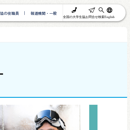
協の役職員
報道機関・一般
全国の大学生協
お問合せ
検索
English
ー