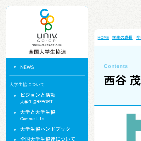
HOME
学生の成長
今
NEWS
西谷 
大学生協について
ビジョンと活動
大学生協REPORT
大学と大学生協
Campus Life
大学生協ハンドブック
全国大学生協連について