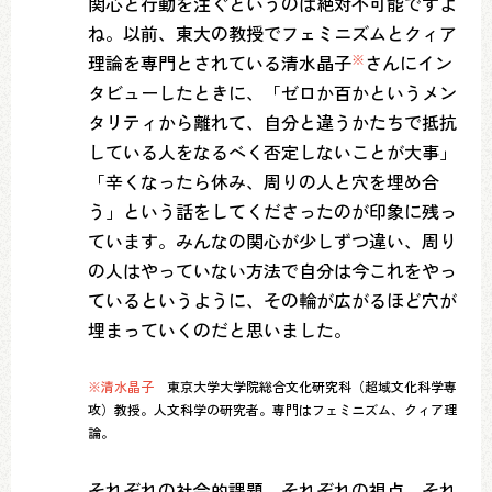
関心と行動を注ぐというのは絶対不可能ですよ
ね。以前、東大の教授でフェミニズムとクィア
理論を専門とされている清水晶子
※
さんにイン
タビューしたときに、「ゼロか百かというメン
タリティから離れて、自分と違うかたちで抵抗
している人をなるべく否定しないことが大事」
「辛くなったら休み、周りの人と穴を埋め合
う」という話をしてくださったのが印象に残っ
ています。みんなの関心が少しずつ違い、周り
の人はやっていない方法で自分は今これをやっ
ているというように、その輪が広がるほど穴が
埋まっていくのだと思いました。
※清水晶子
東京大学大学院総合文化研究科（超域文化科学専
攻）教授。人文科学の研究者。専門はフェミニズム、クィア理
論。
それぞれの社会的課題、それぞれの視点、それ