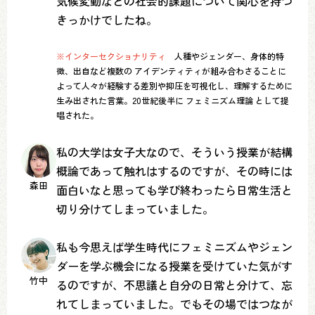
気候変動などの社会的課題について関心を持つ
きっかけでしたね。
※インターセクショナリティ
人種やジェンダー、身体的特
徴、出自など複数の アイデンティティが組み合わさることに
よって人々が経験する差別や抑圧を可視化し、理解するために
生み出された言葉。20世紀後半に フェミニズム理論 として提
唱された。
私の大学は女子大なので、そういう授業が結構
概論であって触れはするのですが、その時には
森田
面白いなと思っても学び終わったら日常生活と
切り分けてしまっていました。
私も今思えば学生時代にフェミニズムやジェン
ダーを学ぶ機会になる授業を受けていた気がす
竹中
るのですが、不思議と自分の日常と分けて、忘
れてしまっていました。でもその場ではつなが