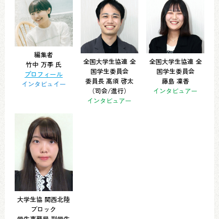
編集者
全国大学生協連 全
全国大学生協連 全
竹中 万季 氏
国学生委員会
国学生委員会
プロフィール
委員長 髙須 啓太
藤島 凜香
インタビュイー
（司会/進行）
インタビュアー
インタビュアー
大学生協 関西北陸
ブロック
学生事務局 副学生