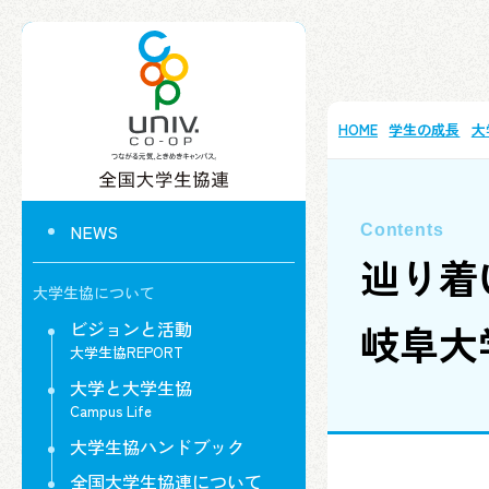
HOME
学生の成長
大
NEWS
辿り着
大学生協について
岐阜大
ビジョンと活動
大学生協REPORT
大学と大学生協
Campus Life
大学生協ハンドブック
全国大学生協連について