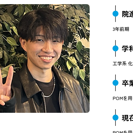
院
3年前期
学
工学系 
卒
POMを
現
POMを