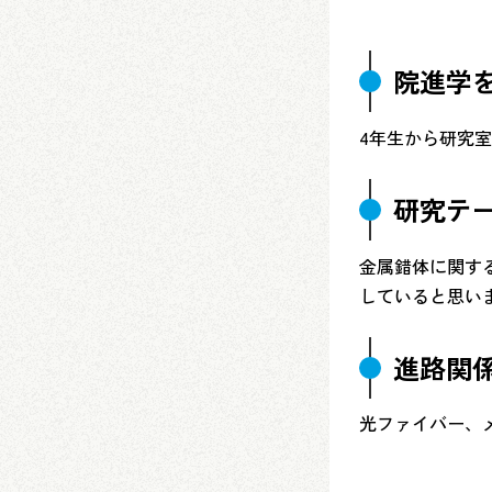
院進学
4年生から研究
研究テ
金属錯体に関す
していると思い
進路関
光ファイバー、