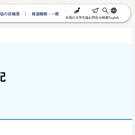
協の役職員
報道機関・一般
全国の大学生協
お問合せ
検索
English
記