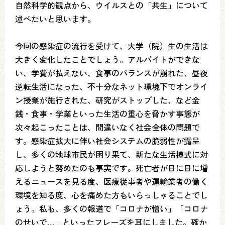
自然科学的観点から、ウイルスとの「共生」について
述べたいと思います。
今回の感染症の流行を受けて、大学（院）生の生活は
大きく変化したことでしょう。アルバイトができな
い、学費が払えない、食事のバランスが崩れた、昼夜
逆転生活になった、不十分なネット環境下でオンライ
ン授業が施行された、研究がストップした、など金
銭・食事・学業といった生活の重心を脅かす事態が
次々起こったことは、間違いなく社会全体の問題で
す。感染症拡大に伴い社会システムの脆弱性が露呈
し、多くの地球市民が困り果て、新たな生活様式に対
応しようと努めたのも事実です。死亡者が日に日に増
えるニュースを見る度、医療従事者や運輸業者の働く
環境を知る度、心を痛めた方もいらっしゃることでし
ょう。私も、多くの報道で「コロナが憎い」「コロナ
のせいで…」といったフレーズを耳にしました。確か