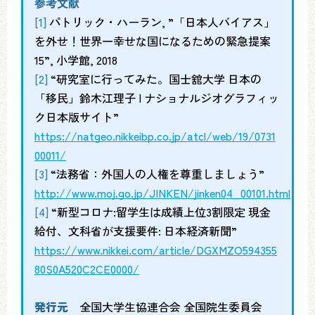
参考文献
[1]
パトリック・ハーラン, ”「日本人バイアス」
を外せ！世界一幸せな国になるための緊急提案
15”, 小学館, 2018
[2]
“研究室に行ってみた。国士舘大学 日本の
「移民」鈴木江理子 | ナショナルジオグラフィッ
ク日本版サイト”
https://natgeo.nikkeibp.co.jp/atcl/web/19/0731
00011/
[3]
“法務省：外国人の人権を尊重しましょう”
http://www.moj.go.jp/JINKEN/jinken04_00101.html
[4]
“新型コロナ:留学生は成績上位3割限定 現金
給付、文科省が支援要件: 日本経済新聞”
https://www.nikkei.com/article/DGXMZO594355
80S0A520C2CE0000/
発行元
全国大学生協連合会 全国院生委員会