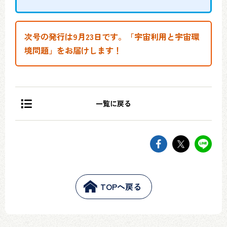
次号の発行は9月23日です。「宇宙利用と宇宙環
境問題」をお届けします！
一覧に戻る
facebookでsh
twitter
li
TOPへ戻る