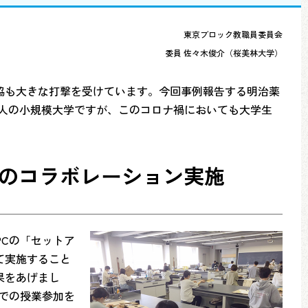
東京ブロック教職員委員会
委員 佐々木俊介（桜美林大学）
協も大きな打撃を受けています。今回事例報告する明治薬
0人の小規模大学ですが、このコロナ禍においても大学生
。
つのコラボレーション実施
Cの「セットア
て実施すること
果をあげまし
での授業参加を