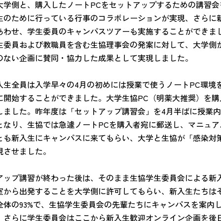
大学側と、購入したノートPCをセットアップするための講習会
生のために行っている行事のコラボレーションが実現、さらに
あわせ、学生委員のキャンパスツアーも実施することができま
生委員および教職員を含む生協理事会の発案に対して、大学側
のない企画に賛同・協力した成果として実現しました。
生全員は入学早々の4月の初めには授業で使うノートPC環境を
に開始することができました。大学生協PC（明薬大推奨）を購
しました。昨年度は「セットアップ講習会」を4月半ばに授業
となり、生協では急遽ノートPCを購入者宛に郵送し、マニュ
とも新入生にキャンパスに来てもらい、大学と生協が「感染対
現させました。
ップ講習が終わった後は、そのまま生協学生委員会による新
室から出発することを大学側に許可してもらい、新入生たちは
全体の93%で、生協学生委員会の先輩たちにキャンパスを案内
。さらに学生委員会はここから新入生歓迎オンライン企画を後日2