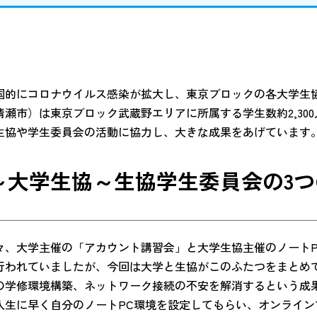
的にコロナウイルス感染が拡大し、東京ブロックの各大学生
清瀬市）は東京ブロック武蔵野エリアに所属する学生数約2,30
生協や学生委員会の活動に協力し、大きな成果をあげています
～大学生協～生協学生委員会の3
、大学主催の「アカウント講習会」と大学生協主催のノートP
行われていましたが、今回は大学と生協がこのふたつをまとめ
の学修環境構築、ネットワーク接続の不安を解消するという成
入生に早く自分のノートPC環境を設定してもらい、オンライン