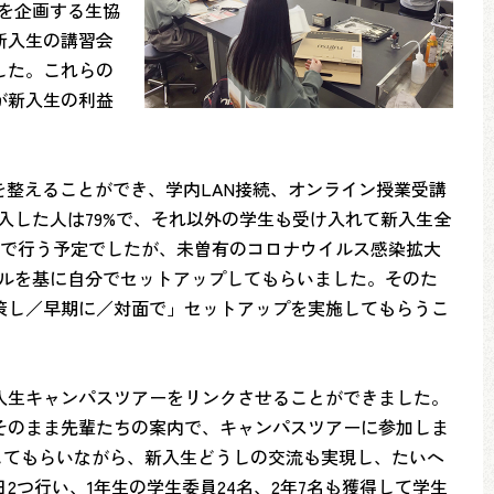
を企画する生協
新入生の講習会
した。これらの
が新入生の利益
整えることができ、学内LAN接続、オンライン授業受講
入した人は79%で、それ以外の学生も受け入れて新入生全
内で行う予定でしたが、未曽有のコロナウイルス感染拡大
アルを基に自分でセットアップしてもらいました。そのた
策し／早期に／対面で」セットアップを実施してもらうこ
入生キャンパスツアーをリンクさせることができました。
そのまま先輩たちの案内で、キャンパスツアーに参加しま
してもらいながら、新入生どうしの交流も実現し、たいへ
つ行い、1年生の学生委員24名、2年7名も獲得して学生