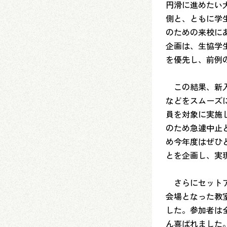
円滑に進めたい
側と、ともに学
のための来校に
企画は、生協学
を優先し、前例
この結果、新入
などをスムーズ
員を対象に実施
のため急遽中止
め今年度はぜひ
とを企画し、実
さらにセットア
会場となった教
した。参加者は
ん喜ばれました