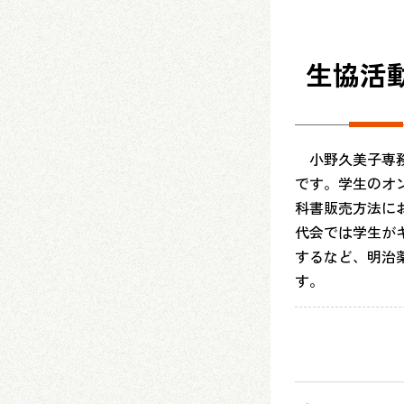
生協活
小野久美子専務
です。学生のオ
科書販売方法に
代会では学生が
するなど、明治
す。