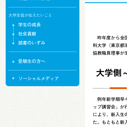
大学生協が伝えたいこと
学生の成長
社会貢献
昨年度から全国
読書のいずみ
科大学（東京都
協教職員理事が
受験生の方へ
大学側
ソーシャルメディア
例年新学期早々
ップ講習会」が
により、新入生
た。もともと新