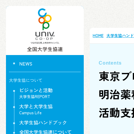
HOME
大学生協ハンド
NEWS
東京ブ
大学生協について
明治薬
ビジョンと活動
大学生協REPORT
大学と大学生協
活動支
Campus Life
大学生協ハンドブック
全国大学生協連について