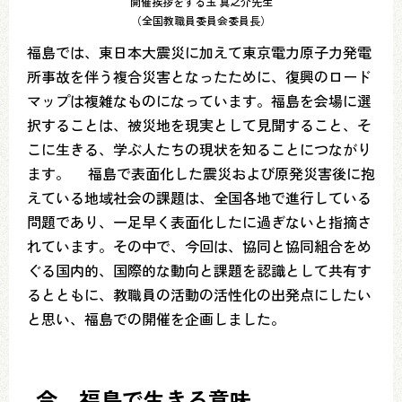
開催挨拶をする玉 真之介先生
（全国教職員委員会委員長）
福島では、東日本大震災に加えて東京電力原子力発電
所事故を伴う複合災害となったために、復興のロード
マップは複雑なものになっています。福島を会場に選
択することは、被災地を現実として見聞すること、そ
こに生きる、学ぶ人たちの現状を知ることにつながり
ます。 福島で表面化した震災および原発災害後に抱
えている地域社会の課題は、全国各地で進行している
問題であり、一足早く表面化したに過ぎないと指摘さ
れています。その中で、今回は、協同と協同組合をめ
ぐる国内的、国際的な動向と課題を認識として共有す
るとともに、教職員の活動の活性化の出発点にしたい
と思い、福島での開催を企画しました。
今、福島で生きる意味