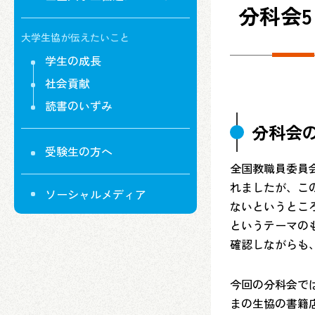
分科会
大学生協が伝えたいこと
学生の成長
社会貢献
読書のいずみ
分科会
受験生の方へ
全国教職員委員
れましたが、こ
ソーシャルメディア
ないというとこ
というテーマの
確認しながらも
今回の分科会で
まの生協の書籍