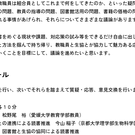
教職員は組合員としてこれまで何をしてきたのか、といった疑
の問題、教員の指導の問題、図書館活用の問題、書籍の価格の
れる事情があげられ、それらについてさまざまな議論がありま
書をめぐる現状や課題、対応策の試み等をできるだけ自由に出
と方法を掴んで持ち帰り、教職員と生協とが協力して魅力ある
いくことを目標にして、議論を進めたいと思います。
ール
を行い、次いでそれらを踏まえて質疑・応答、意見交換を行い
各１０分
松野尾 裕（愛媛大学教育学部教員）
との連携による読書推進 今山 稲子（京都大学理学部生物科学
、図書館と生協の協同による読書推進