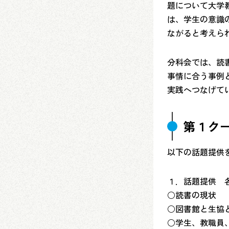
題について大学
は、学生の意識
ながると考えら
分科会では、読
事情に合う事例
実践へつなげて
第１ク
以下の話題提供
１．話題提供 
○読書の現状 
○図書館と生協
○学生、教職員