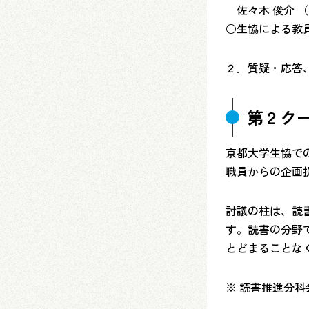
佐々木 俊介
○生協による教
２．質疑・応答
第２ク
京都大学生協で
職員からの企画
討議の柱は、読
す。読書の分野
とどまることな
※ 読書推進分