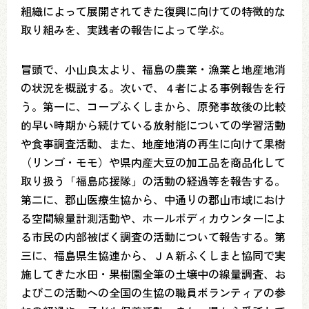
組織によって展開されてきた復興に向けての特徴的な
取り組みを、実践者の報告によって学ぶ。
冒頭で、小山良太より、福島の農業・漁業と地産地消
の状況を概説する。次いで、４者による事例報告を行
う。第一に、コープふくしまから、原発事故後の比較
的早い時期から続けている放射能についての学習活動
や食事調査活動、また、地産地消の再生に向けて果樹
（リンゴ・モモ）や県内産大豆の加工品を商品化して
取り扱う「福島応援隊」の活動の経過等を報告する。
第二に、郡山医療生協から、中通りの郡山市域におけ
る空間線量計測活動や、ホールボディカウンターによ
る市民の内部被ばく調査の活動について報告する。第
三に、福島県生協連から、ＪＡ新ふくしまと協同で実
施してきた水田・果樹園全筆の土壌中の線量調査、お
よびこの活動への全国の生協の職員ボランティアの参