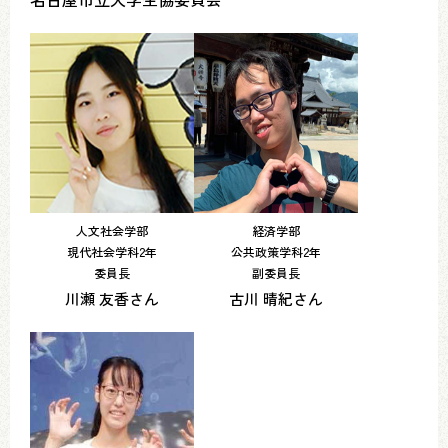
人文社会学部
経済学部
現代社会学科2年
公共政策学科2年
委員長
副委員長
川瀬 友香さん
古川 晴紀さん