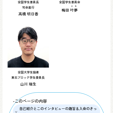
全国学生委員長
全国学生委員会
とむ
司会進行
梅田
叶夢
高橋 明日香
全国大学生協連
東北ブロック学生委員長
山川 瑞生
-このページの内容
自己紹介とこのインタビューの趣旨＆入会のきっ