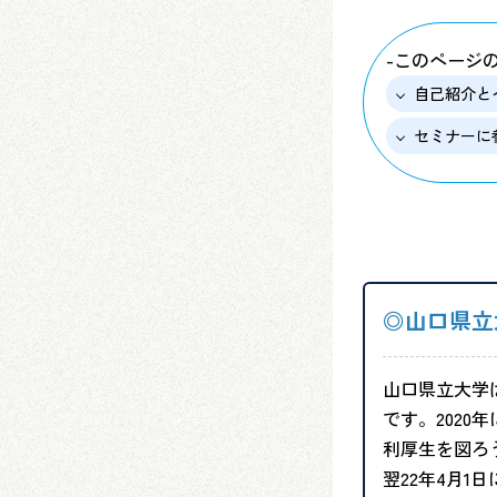
-このページ
自己紹介と
セミナーに
◎山口県立
山口県立大学
です。202
利厚生を図ろう
翌22年4月1