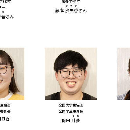
学科3年
栄養学科1年
さやか
ダー
藤本
沙矢香
さん
かね
香音
さん
生協連
全国大学生協連
委員長
全国学生委員会
とむ
明日香
梅田
叶夢