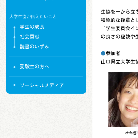
生協を一から立
大学生協が伝えたいこと
積極的な後輩と
学生の成長
「学生委員会イ
社会貢献
の良さの秘訣や
読書のいずみ
●
参加者
山口県立大学生
受験生の方へ
ソーシャルメディア
社会福