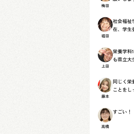
梅田
社会福祉
在、学生
堀田
栄養学科
も県立大
上田
同じく栄
ことをし
藤本
すごい！
高橋