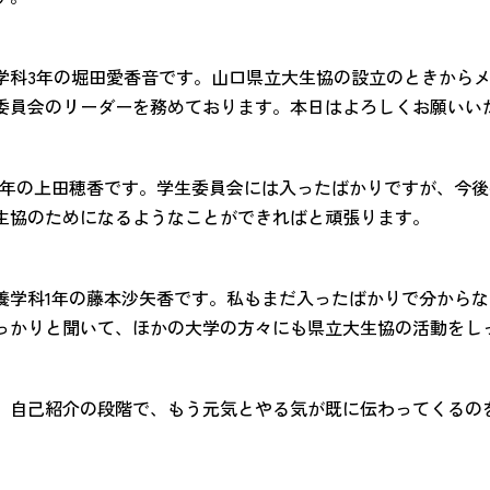
学科3年の堀田愛香音です。山口県立大生協の設立のときから
委員会のリーダーを務めております。本日はよろしくお願いい
1年の上田穂香です。学生委員会には入ったばかりですが、今
生協のためになるようなことができればと頑張ります。
養学科1年の藤本沙矢香です。私もまだ入ったばかりで分から
っかりと聞いて、ほかの大学の方々にも県立大生協の活動をし
 自己紹介の段階で、もう元気とやる気が既に伝わってくるの