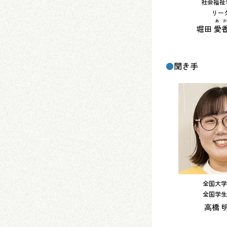
社会福祉
リー
あ
堀田
愛
●
聞き手
全国大学
全国学生
高橋 