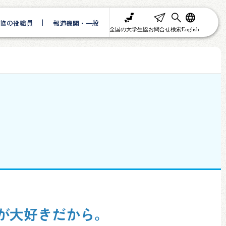
協の役職員
報道機関・一般
全国の大学生協
お問合せ
検索
English
動が大好きだから。