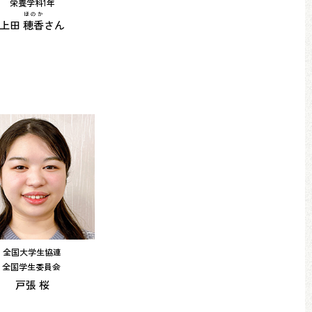
栄養学科1年
ほのか
上田
穂香
さん
全国大学生協連
全国学生委員会
戸張 桜