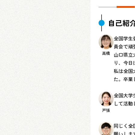
自己紹
全国学生
員会で頑
高橋
山口県立
り、今日
私は全国
た。卒業
全国大学
して活動
戸張
同じく全
願いしま