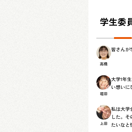
学生委
皆さんが
高橋
大学1年
い想いに
堀田
私は大学
した。そ
上田
たいなと