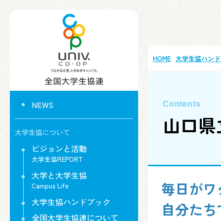
HOME
大学生協ハンド
NEWS
山口県
大学生協について
ビジョンと活動
大学生協REPORT
大学と大学生協
毎日がワ
Campus Life
大学生協ハンドブック
自分たち
全国大学生協連について