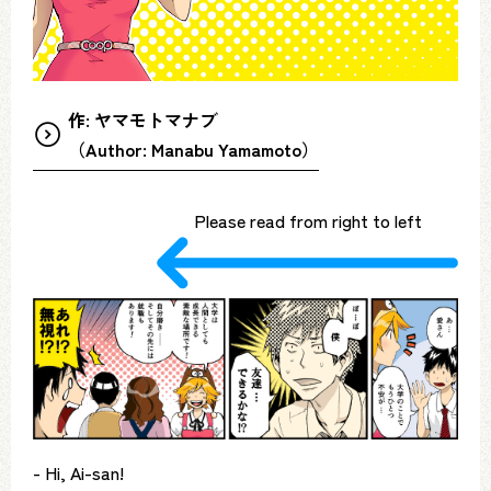
作: ヤマモトマナブ
（Author: Manabu Yamamoto）
Please read from right to left
- Hi, Ai-san!