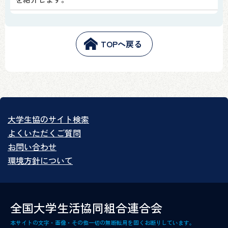
2026年07月10日 (金)
「大学生協のWEB読書マラソン（2025年度）の総評」
TOPへ戻る
を公開します。
2026年07月10日 (金)
今月の「読書マラソン」関連情報をまとめて公開しま
した！
2026年06月25日 (木)
大学生協のサイト検索
Book Best 10
よくいただくご質問
全国10生協の書籍部で、今売れている本のベストテン
お問い合わせ
を紹介します。
環境方針について
2026年06月09日 (火)
今月の「読書マラソン」関連情報をまとめて公開しま
した！
全国大学生活協同組合連合会
本サイトの文字・画像・その他一切の無断転用を固くお断りしています。
2026年05月25日 (月)