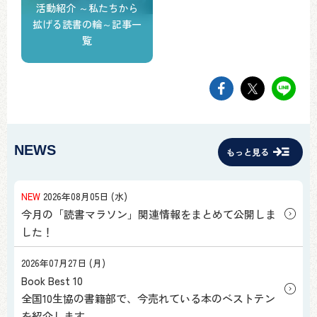
活動紹介 ～私たちから
拡げる読書の輪～記事一
覧
facebookでsh
twitter
li
NEWS
もっと見る
NEW
2026年08月05日 (水)
今月の「読書マラソン」関連情報をまとめて公開しま
した！
2026年07月27日 (月)
Book Best 10
全国10生協の書籍部で、今売れている本のベストテン
を紹介します。