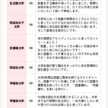
名古屋大学
1年
読書をする機会が減ってしまいました。時間に
余裕のある今だからこそ、たくさんの本と出会
いたいという思いで参加します。
大学生になって読書の時間をたくさんとりたい
同志社女子
と思っていたけどなかなか作れていないのでこ
1年
大学
の機会に本を読む習慣をつけたいと思います。
そして表現力を高めたいです。
本の感想をアウトプットしたいと思ってエント
リーしました！
「読書」というめちゃくちゃ楽しい行為を色々
京都橘大学
1年
な人の人生にねじ込みたいです！
あと図書カードが貰えるらしいのでそれも目的
です！それで本が読みたいです！
大学生協の取り組みをきっかけに本を習慣的に
同志社大学
1年
読む癖をつけたいです。
大学4年間は読書に興味を持てるラストチャン
ス。読書マラソンを通して多くの方々に読書の
早稲田大学
1年
重要性を知っていただき、「読書離れ」「本屋
離れ」を食い止めたい。
100冊を読むのを目標にすることよりも、大学
早稲田大学
1年
生でまだ時間がある内に、一生大事にしたい本
が見つけられれば良いなと思っています。