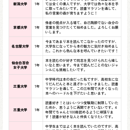
新潟大学
1年
ては全くの素人ですが、大学では色々な本を手
に取ってみたいです。読書マラソンを通して、
私の言葉の森が育ちますように！
他者の視点が入る場て、自己陶酔でない自分の
京都大学
1年
言葉を見つけたくて始めました。よろしくお願
いします。
今まであまり本を読んでこなかったのですが、
名古屋大学
1年
大学生になってから本の魅力に気付き始めまし
た。これから色んな本を呼んでいきたいです！
本を読むのが好きで同志を見つけられたら嬉し
仙台白百合
1年
いなと思います。今まで読んだことのないジャ
女子大学
ンルにも挑戦したいです。
中学時代は本の虫だった私ですが、高校生にな
りだんだんと本と遠ざかっていきました。読書
三重大学
1年
マラソンを通して、この三年間で大きくなった
本へのハードルを下げたいと思います。
読書好き！とはいいつつ受験期に制限していた
ためか、思うように再開できていないです。4
三重大学
1年
年間でちゃんと100冊読めるように頑張りま
す！読書が好きな人と仲良くなりたいです。
中学生まではよく本を読んでいたのですが、高