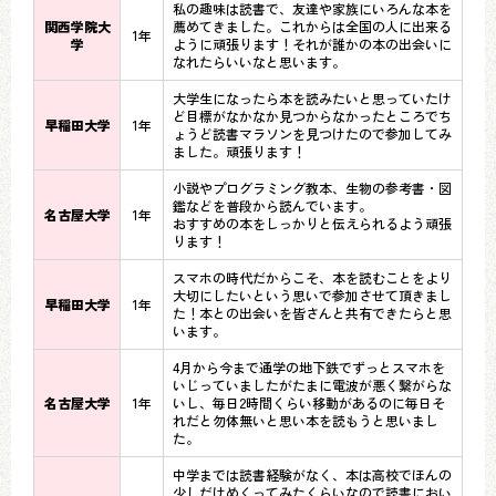
私の趣味は読書で、友達や家族にいろんな本を
関西学院大
薦めてきました。これからは全国の人に出来る
1年
学
ように頑張ります！それが誰かの本の出会いに
なれたらいいなと思います。
大学生になったら本を読みたいと思っていたけ
ど目標がなかなか見つからなかったところでち
早稲田大学
1年
ょうど読書マラソンを見つけたので参加してみ
ました。頑張ります！
小説やプログラミング教本、生物の参考書・図
鑑などを普段から読んでいます。
名古屋大学
1年
おすすめの本をしっかりと伝えられるよう頑張
ります！
スマホの時代だからこそ、本を読むことをより
大切にしたいという思いで参加させて頂きまし
早稲田大学
1年
た！本との出会いを皆さんと共有できたらと思
います。
4月から今まで通学の地下鉄でずっとスマホを
いじっていましたがたまに電波が悪く繋がらな
名古屋大学
1年
いし、毎日2時間くらい移動があるのに毎日そ
れだと勿体無いと思い本を読もうと思いまし
た。
中学までは読書経験がなく、本は高校でほんの
少しだけめくってみたくらいなので読書におい