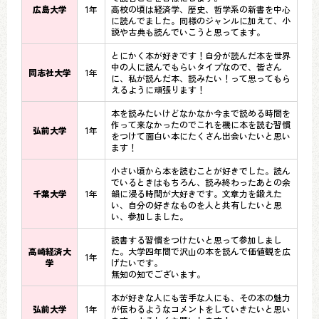
広島大学
1年
高校の頃は経済学、歴史、哲学系の新書を中心
に読んでました。同様のジャンルに加えて、小
説や古典も読んでいこうと思ってます。
とにかく本が好きです！自分が読んだ本を世界
中の人に読んでもらいタイプなので、皆さん
同志社大学
1年
に、私が読んだ本、読みたい！って思ってもら
えるように頑張ります！
本を読みたいけどなかなか今まで読める時間を
作って来なかったのでこれを機に本を読む習慣
弘前大学
1年
をつけて面白い本にたくさん出会いたいと思い
ます！
小さい頃から本を読むことが好きでした。読ん
でいるときはもちろん、読み終わったあとの余
千葉大学
1年
韻に浸る時間が大好きです。文章力を鍛えた
い、自分の好きなものを人と共有したいと思
い、参加しました。
読書する習慣をつけたいと思って参加しまし
高崎経済大
た。大学四年間で沢山の本を読んで価値観を広
1年
学
げたいです。
無知の知でございます。
本が好きな人にも苦手な人にも、その本の魅力
弘前大学
1年
が伝わるようなコメントをしていきたいと思い