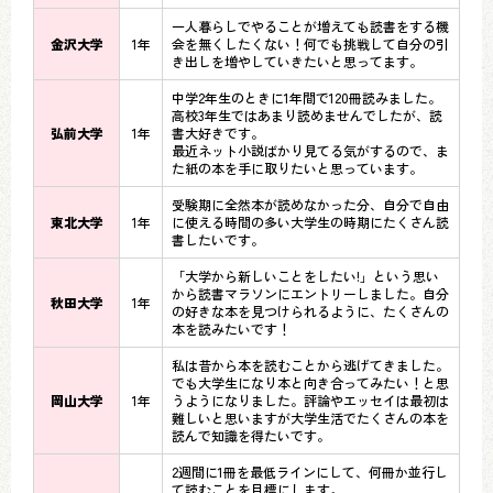
一人暮らしでやることが増えても読書をする機
金沢大学
1年
会を無くしたくない！何でも挑戦して自分の引
き出しを増やしていきたいと思ってます。
中学2年生のときに1年間で120冊読みました。
高校3年生ではあまり読めませんでしたが、読
弘前大学
1年
書大好きです。
最近ネット小説ばかり見てる気がするので、ま
た紙の本を手に取りたいと思っています。
受験期に全然本が読めなかった分、自分で自由
東北大学
1年
に使える時間の多い大学生の時期にたくさん読
書したいです。
「大学から新しいことをしたい!」という思い
から読書マラソンにエントリーしました。自分
秋田大学
1年
の好きな本を見つけられるように、たくさんの
本を読みたいです！
私は昔から本を読むことから逃げてきました。
でも大学生になり本と向き合ってみたい！と思
岡山大学
1年
うようになりました。評論やエッセイは最初は
難しいと思いますが大学生活でたくさんの本を
読んで知識を得たいです。
2週間に1冊を最低ラインにして、何冊か並行し
て読むことを目標にします。