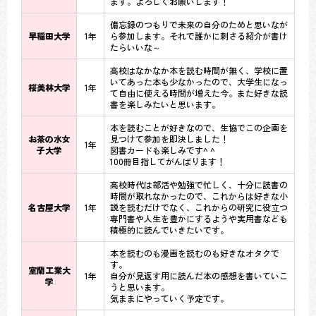
ます。よろしくお願いします！
備忘録のつもりで未来の自分のためと思いなが
早稲田大学
1年
ら参加します。それで誰かに刺さる紹介が書け
たらいいな～
高校はなかなか本を読む時間が無く、学校に置
いてあった本も少なかったので、大学生になっ
桜美林大学
1年
て自由に使える時間が増えた今。また好きな読
書を楽しみたいと思います。
本を読むことが好きなので、生協でこの企画を
お茶の水女
見つけて参加を即決しました！
1年
子大学
図書カードも楽しみです^ ^
100冊目指してがんばります！
高校時代は部活や勉強で忙しく、十分に読書の
時間が取れなかったので、これからは好きな小
名古屋大学
1年
説を読むだけでなく、これからの研究に役立つ
専門書や人生を豊かにするようや実用書なども
積極的に読んでいきたいです。
本を読むのも漫画を読むのも好きなオタクで
す。
室蘭工業大
1年
自分が見返す用に読んだ本の感想を書いていこ
学
うと思います。
気ままにやっていく予定です。