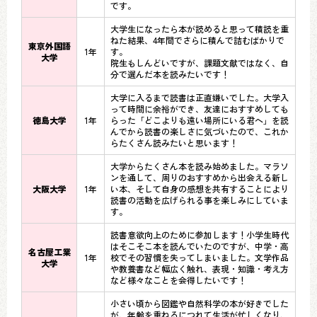
です。
大学生になったら本が読めると思って積読を重
ねた結果、4年間でさらに積んで詰むばかりで
東京外国語
1年
す。
大学
院生もしんどいですが、課題文献ではなく、自
分で選んだ本を読みたいです！
大学に入るまで読書は正直嫌いでした。大学入
って時間に余裕ができ、友達におすすめしても
徳島大学
1年
らった「どこよりも遠い場所にいる君へ」を読
んでから読書の楽しさに気づいたので、これか
らたくさん読みたいと思います！
大学からたくさん本を読み始めました。マラソ
ンを通して、周りのおすすめから出会える新し
大阪大学
1年
い本、そして自身の感想を共有することにより
読書の活動を広げられる事を楽しみにしていま
す。
読書意欲向上のために参加します！小学生時代
はそこそこ本を読んでいたのですが、中学・高
名古屋工業
1年
校でその習慣を失ってしまいました。文学作品
大学
や教養書など幅広く触れ、表現・知識・考え方
など様々なことを会得したいです！
小さい頃から図鑑や自然科学の本が好きでした
が、年齢を重ねるにつれて生活が忙しくなり、