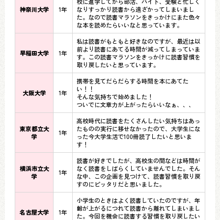
校に進学してから部活、バイト、受験と忙しく
神奈川大学
1年
なりすっかり読書から遠ざかってしまいまし
た。なので読書マラソンをきっかけにまた色々
な本を読めたらいいなと思っています。
私は読書がもともと好きなのですが、最近は以
前より読書にあてる時間が減ってしまっていま
早稲田大学
1年
す。この読書マラソンをきっかけに読書習慣を
取り戻したいと思っています。
携帯を見てだらだらする時間を本にあてた
い！！
大阪大学
1年
そんな気持ちで始めました！
ついでに文章力が上がったらいいなぁ、、、
高校時代に読書をたくさんしたい気持ちはあっ
東京都立大
たものの実行に移せなかったので、大学生にな
1年
学
った今大学生活で100冊読了したいと思いま
す！
読書が好きでしたが、高校生の間などは時間が
横浜市立大
なく読書をしばらくしていませんでした。そん
1年
学
な中、この企画を見つけて、読書習慣を取り戻
すのにピッタリだと思いました。
小学生のときはよく読書していたのですが、年
齢が上がるにつれて読書から離れてしまいまし
名古屋大学
1年
た。今回を機会に読書する習慣を取り戻したい