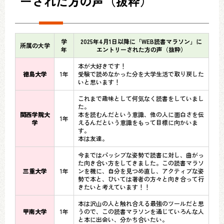
ーされた方の声（抜粋）
学
2025年4月1日以降に「WEB読書マラソン」に
所属の大学
年
エントリーされた方の声（抜粋）
本が大好きです！
徳島大学
1年
受験で読めなかった分を大学生活で取り戻した
いと思います！
これまで趣味として何気なく読書をしていまし
た。
関西学院大
本を読むんだという意識、他の人に面白さを伝
1年
学
えるんだという意識をもって目標に向かいま
す。
本は友達。
今まではパッシブな姿勢で読書に対し、曲がっ
た向き合い方をしてきました。この読書マラソ
三重大学
1年
ンを機に、自分を見つめ直し、アクティブな姿
勢で本と、ひいては著者の方々と向き合って行
きたいと考えています！！
本は沢山の人と触れ合える最強のツールだと思
甲南大学
1年
うので、この読書マラソンを通じていろんな人
と本に出会い、分かち合いたい。