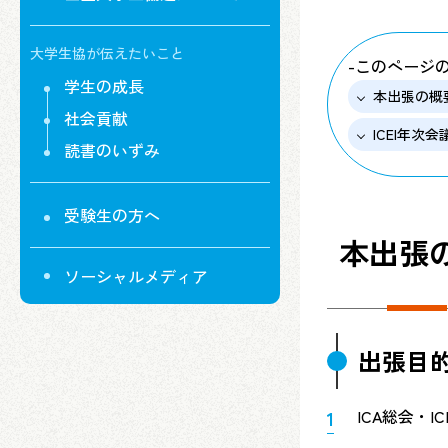
大学生協が伝えたいこと
-このページ
学生の成長
本出張の概
社会貢献
ICEI年次会
読書のいずみ
受験生の方へ
本出張
ソーシャルメディア
出張目
ICA総会・I