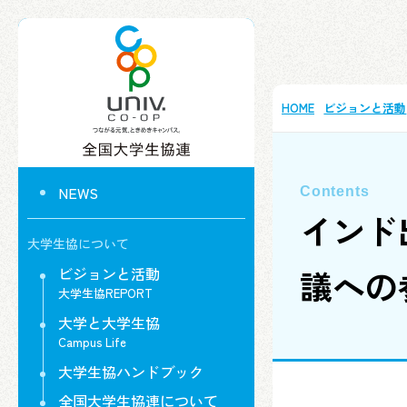
HOME
ビジョンと活動
NEWS
インド
大学生協について
議への
ビジョンと活動
大学生協REPORT
大学と大学生協
Campus Life
大学生協ハンドブック
全国大学生協連について