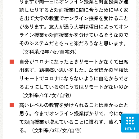
りますが同⼀⽇にオンライン授業と対⾯授業が連
続したりすると対⾯授業に間に合うために早く家
を出て⼤学の教室でオンライン授業を受けること
があります。友⼈が通う⼤学は曜⽇によってオン
ライン授業か対⾯授業かを分けているそうなので
そのシステムだともっと楽だろうなと思います。
（⽂科系/2年/⼥/⾃宅外）
■
⾃分がコロナになったときリモートがなくて出席
出来ず、結構痛い思いをした。なぜほかの学校は
リモートでコロナにならないように⾃宅からでき
るようにしているのにうちはリモートがないのか
（⽂科系/1年/⼥/⾃宅）
■
⾼いレベルの教育を受けられることは良かったと
思う。今までオンライン授業ばかりで、今になっ
て対⾯授業が増えていることに慣れず、疲れてい
MENU
る。（⽂科系/3年/⼥/⾃宅）