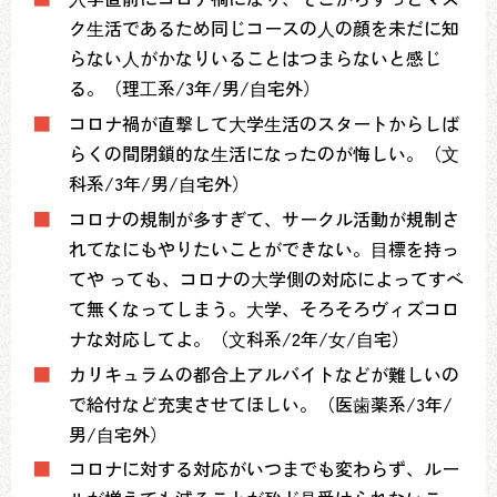
ク⽣活であるため同じコースの⼈の顔を未だに知
らない⼈がかなりいることはつまらないと感じ
る。（理⼯系/3年/男/⾃宅外）
■
コロナ禍が直撃して⼤学⽣活のスタートからしば
らくの間閉鎖的な⽣活になったのが悔しい。（⽂
科系/3年/男/⾃宅外）
■
コロナの規制が多すぎて、サークル活動が規制さ
れてなにもやりたいことができない。⽬標を持っ
てや っても、コロナの⼤学側の対応によってすべ
て無くなってしまう。⼤学、そろそろヴィズコロ
ナな対応してよ。（⽂科系/2年/⼥/⾃宅）
■
カリキュラムの都合上アルバイトなどが難しいの
で給付など充実させてほしい。（医⻭薬系/3年/
男/⾃宅外）
■
コロナに対する対応がいつまでも変わらず、ルー