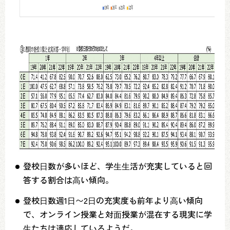
登校⽇数が多いほど、学⽣⽣活が充実していると回
答する割合は⾼い傾向。
登校⽇数週1⽇〜2⽇の充実度も前年より⾼い傾向
で、オンライン授業と対⾯授業が混在する現実に学
⽣たちは適応しているようだ。