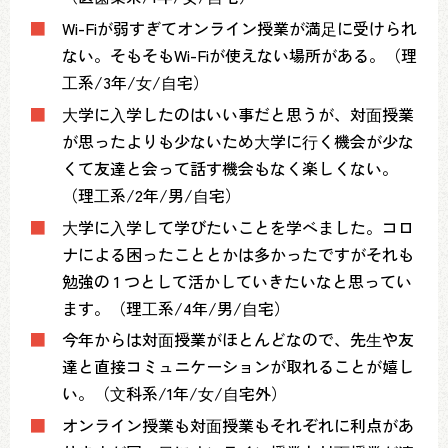
■
Wi-Fiが弱すぎてオンライン授業が満⾜に受けられ
ない。そもそもWi-Fiが使えない場所がある。（理
⼯系/3年/⼥/⾃宅）
■
⼤学に⼊学したのはいい事だと思うが、対⾯授業
が思ったよりも少ないため⼤学に⾏く機会が少な
くて友達と会って話す機会もなく楽しくない。
（理⼯系/2年/男/⾃宅）
■
⼤学に⼊学して学びたいことを学べました。コロ
ナによる困ったこととかは多かったですがそれも
勉強の 1 つとして活かしていきたいなと思ってい
ます。（理⼯系/4年/男/⾃宅）
■
今年からは対⾯授業がほとんどなので、先⽣や友
達と直接コミュニケーションが取れることが嬉し
い。（⽂科系/1年/⼥/⾃宅外）
■
オンライン授業も対⾯授業もそれぞれに利点があ