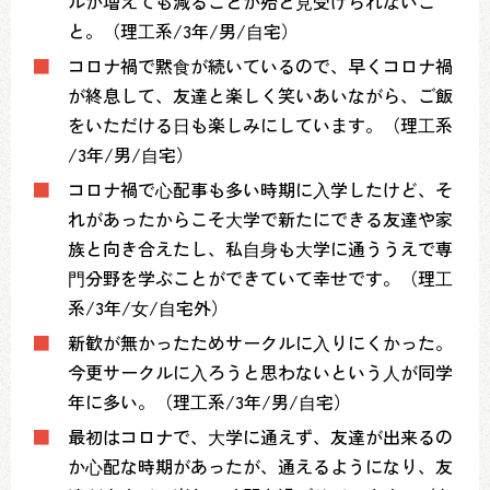
ルが増えても減ることが殆ど⾒受けられないこ
と。（理⼯系/3年/男/⾃宅）
■
コロナ禍で黙⾷が続いているので、早くコロナ禍
が終息して、友達と楽しく笑いあいながら、ご飯
をいただける⽇も楽しみにしています。（理⼯系
/3年/男/⾃宅）
■
コロナ禍で⼼配事も多い時期に⼊学したけど、そ
れがあったからこそ⼤学で新たにできる友達や家
族と向き合えたし、私⾃⾝も⼤学に通ううえで専
⾨分野を学ぶことができていて幸せです。（理⼯
系/3年/⼥/⾃宅外）
■
新歓が無かったためサークルに⼊りにくかった。
今更サークルに⼊ろうと思わないという⼈が同学
年に多い。（理⼯系/3年/男/⾃宅）
■
最初はコロナで、⼤学に通えず、友達が出来るの
か⼼配な時期があったが、通えるようになり、友