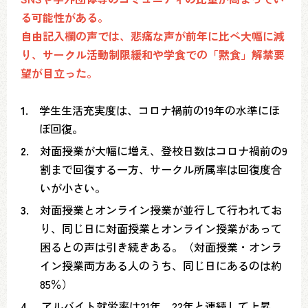
る可能性がある。
自由記入欄の声では、悲痛な声が前年に比べ大幅に減
り、サークル活動制限緩和や学食での「黙食」解禁要
望が目立った。
1.
学生生活充実度は、コロナ禍前の19年の水準にほ
ぼ回復。
2.
対面授業が大幅に増え、登校日数はコロナ禍前の9
割まで回復する一方、サークル所属率は回復度合
いが小さい。
3.
対面授業とオンライン授業が並行して行われてお
り、同じ日に対面授業とオンライン授業があって
困るとの声は引き続きある。（対面授業・オンラ
イン授業両方ある人のうち、同じ日にあるのは約
85％）
4.
アルバイト就労率は21年、22年と連続して上昇。