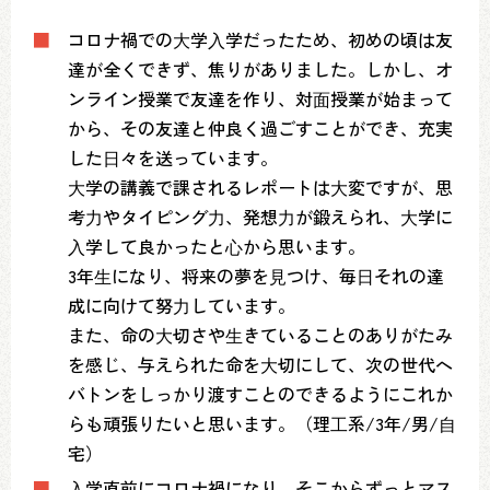
■
コロナ禍での⼤学⼊学だったため、初めの頃は友
達が全くできず、焦りがありました。しかし、オ
ンライン授業で友達を作り、対⾯授業が始まって
から、その友達と仲良く過ごすことができ、充実
した⽇々を送っています。
⼤学の講義で課されるレポートは⼤変ですが、思
考⼒やタイピング⼒、発想⼒が鍛えられ、⼤学に
⼊学して良かったと⼼から思います。
3年⽣になり、将来の夢を⾒つけ、毎⽇それの達
成に向けて努⼒しています。
また、命の⼤切さや⽣きていることのありがたみ
を感じ、与えられた命を⼤切にして、次の世代へ
バトンをしっかり渡すことのできるようにこれか
らも頑張りたいと思います。（理⼯系/3年/男/⾃
宅）
■
⼊学直前にコロナ禍になり、そこからずっとマス