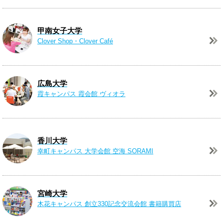
甲南女子大学
Clover Shop・
Clover Café
広島大学
霞キャンパス
霞会館 ヴィオラ
香川大学
幸町キャンパス 大学会館
空海 SORAMI
宮崎大学
木花キャンパス
創立330記念交流会館
書籍購買店