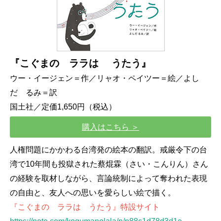
『こぐまの ララは
うたう』
ウー・イージェン＝作／リャオ・ペイツー＝絵／よし
だ るみ＝訳
国土社／定価1,650円（税込）
購入はこちら ＞
人権問題にかかわる台湾発の絵本の翻訳。戒厳令下の台
湾で10年間も投獄された蔡焜霖（さい・こんりん）さん
の経験を取材しながら、言論統制によって奪われた表現
の自由と、友人への思いを愛らしい絵で描く。
『こぐまの ララは うたう』特設サイト