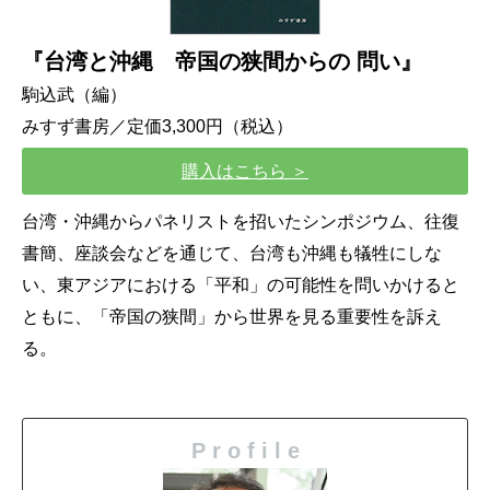
『台湾と沖縄 帝国の狭間からの
問い』
駒込武（編）
みすず書房／定価3,300円（税込）
購入はこちら ＞
台湾・沖縄からパネリストを招いたシンポジウム、往復
書簡、座談会などを通じて、台湾も沖縄も犠牲にしな
い、東アジアにおける「平和」の可能性を問いかけると
ともに、「帝国の狭間」から世界を見る重要性を訴え
る。
P r o f i l e