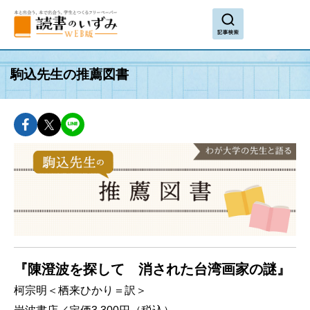
search
駒込先生の推薦図書
facebookでshareできます
twitterでshareできます
lineでshareできます
『陳澄波を探して 消された台湾画家の謎』
柯宗明＜栖来ひかり＝訳＞