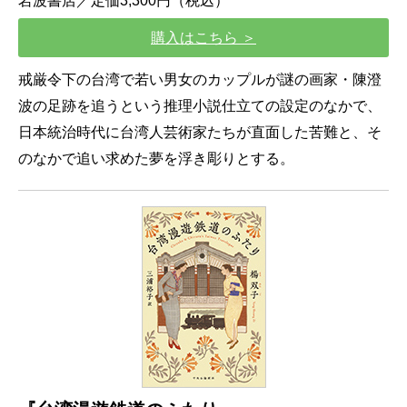
岩波書店／定価3,300円（税込）
購入はこちら ＞
戒厳令下の台湾で若い男女のカップルが謎の画家・陳澄
波の足跡を追うという推理小説仕立ての設定のなかで、
日本統治時代に台湾人芸術家たちが直面した苦難と、そ
のなかで追い求めた夢を浮き彫りとする。