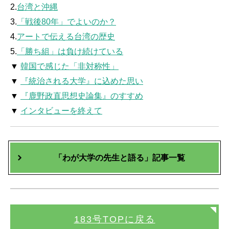
2.
台湾と沖縄
3.
「戦後80年」でよいのか？
4.
アートで伝える台湾の歴史
5.
「勝ち組」は負け続けている
▼
韓国で感じた「非対称性」
▼
『統治される大学』に込めた思い
▼
『鹿野政直思想史論集』のすすめ
▼
インタビューを終えて
「わが大学の先生と語る」記事一覧
183号TOPに戻る