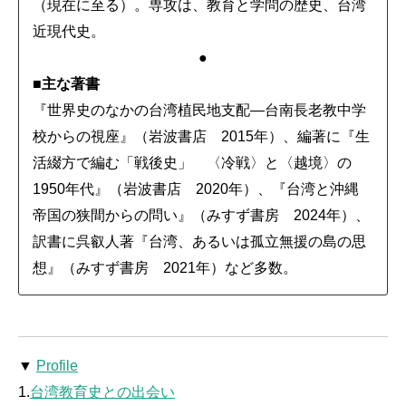
（現在に至る）。専攻は、教育と学問の歴史、台湾
近現代史。
●
■主な著書
『世界史のなかの台湾植民地支配―台南長老教中学
校からの視座』（岩波書店 2015年）、編著に『生
活綴方で編む「戦後史」 〈冷戦〉と〈越境〉の
1950年代』（岩波書店 2020年）、『台湾と沖縄
帝国の狭間からの問い』（みすず書房 2024年）、
訳書に呉叡人著『台湾、あるいは孤立無援の島の思
想』（みすず書房 2021年）など多数。
▼
Profile
1.
台湾教育史との出会い