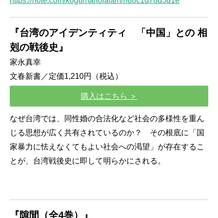
https://note.com/kogumanolala/n/n88c1d78d3d1e
『台湾のアイデンティティ 「中国」との
相
剋の戦後史』
家永真幸
文春新書／定価1,210円（税込）
購入はこちら ＞
なぜ台湾では、同性婚の合法化など社会の多様性を重ん
じる思想が広く共有されているのか？ その根底に「国
家暴力に怯えなくてもよい社会への渇望」が存在するこ
とが、台湾戦後史に即して明らかにされる。
『隙間（全4巻）』