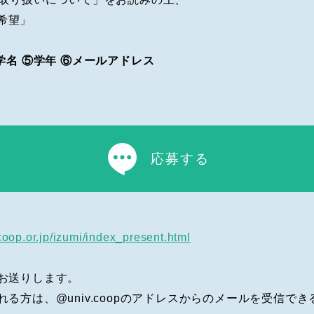
希望」
学名 ⑤学年 ⑥メールアドレス
応募する
coop.or.jp/izumi/index_present.html
お送りします。
る方は、@univ.coopのアドレスからのメールを受信で