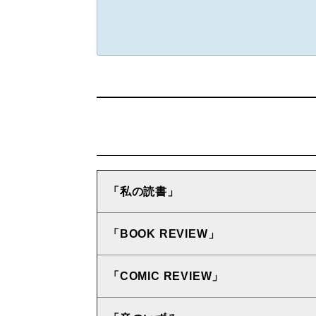
「私の読書」
「BOOK REVIEW」
「COMIC REVIEW」