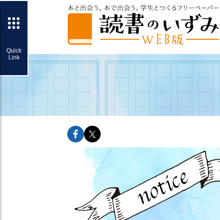
facebookでshareできます
twitterでshareできます