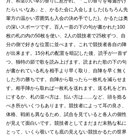
月、和室のい草の香りに惹かれ、「この香りを毎週かげ
たらいいなあ」と、かるた会に入会しました(もちろん先
輩方の温かい雰囲気も入会の決め手でした)。かるたは奥
の深いスポーツです。百人一首の下の句が書かれた100
枚の札の内の50枚を使い、2人の競技者で25枚ずつ、自
分の側で好きな位置に並べます。これで競技者各自の陣
が出来ます。15分札の配置を暗記した後、読手が一首ず
つ、独特の節で歌を読み上げます。読まれた歌の下の句
が書かれている札を相手より早く取り、自陣を早く無く
した方の勝ちです。自陣から取ったら一枚札を減らせま
す。相手陣から取れば一枚札を送れます。送る札をどれ
にするか、札の並べ方は、払い方は……など、頭を捻る
べき所がいくつもあります。競技者によって耳の良さ、
体格、戦術も異なるため、試合を見ていると各人の個性
が見えて面白いです。競技者としてまだまだ未熟な私に
とって、いくら覗いても底の見えない競技かるたの世界