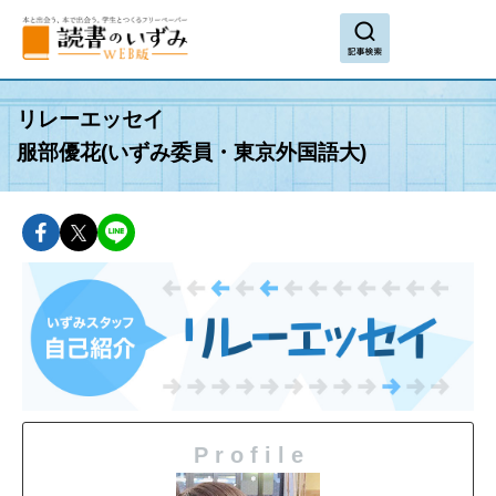
search
リレーエッセイ
服部優花(いずみ委員・東京外国語大)
facebookでshareできます
twitterでshareできます
lineでshareできます
P r o f i l e