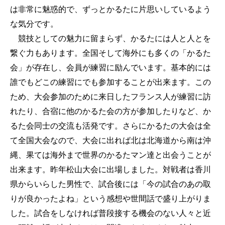
は非常に魅惑的で、ずっとかるたに片思いしているよう
な気分です。
競技としての魅力に留まらず、かるたには人と人とを
繋ぐ力もあります。全国そして海外にも多くの「かるた
会」が存在し、会員が練習に励んでいます。基本的には
誰でもどこの練習にでも参加することが出来ます。この
ため、大会参加のために来日したフランス人が練習に訪
れたり、合宿に他のかるた会の方が参加したりなど、か
るた会同士の交流も活発です。さらにかるたの大会は全
て全国大会なので、大会に出れば北は北海道から南は沖
縄、果ては海外まで世界のかるたマン達と出会うことが
出来ます。昨年松山大会に出場しました。対戦者は香川
県からいらした男性で、試合後には「今の試合のあの取
りが良かったよね」という感想や世間話で盛り上がりま
した。試合をしなければ普段接する機会のない人々と近